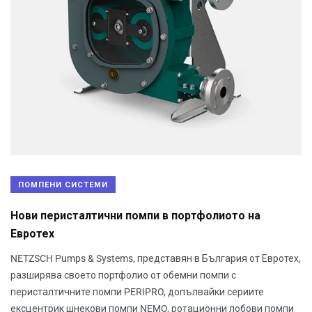
ПОМПЕНИ СИСТЕМИ
Нови перисталтични помпи в портфолиото на
Евротех
NETZSCH Pumps & Systems, представян в България от Евротех,
разширява своето портфолио от обемни помпи с
перисталтичните помпи PERIPRO, допълвайки сериите
ексцентрик шнекови помпи NEMO, ротационни лобови помпи