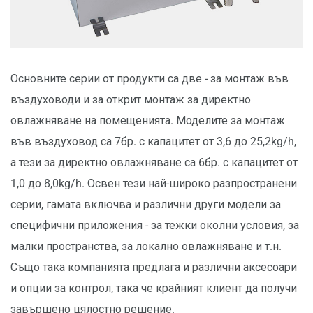
Основните серии от продукти са две - за монтаж във
въздуховоди и за открит монтаж за директно
овлажняване на помещенията. Моделите за монтаж
във въздуховод са 7бр. с капацитет от 3,6 до 25,2kg/h,
а тези за директно овлажняване са 6бр. с капацитет от
1,0 до 8,0kg/h. Освен тези най-широко разпространени
серии, гамата включва и различни други модели за
специфични приложения - за тежки околни условия, за
малки пространства, за локално овлажняване и т.н.
Също така компанията предлага и различни аксесоари
и опции за контрол, така че крайният клиент да получи
завършено цялостно решение.