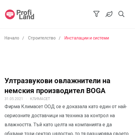
Начало
Строителство
Инсталации и системи
Ултразвукови овлажнители на
немския производител BOGA
.
31.05.2021
КЛИМАСЕТ
Фирма Климасет ООД се е доказала като един от най-
сериозните доставчици на техника за контрол на
влажността. Тъй като целта на компанията е да
обхване този сектор цялостно, то тя разширява своето