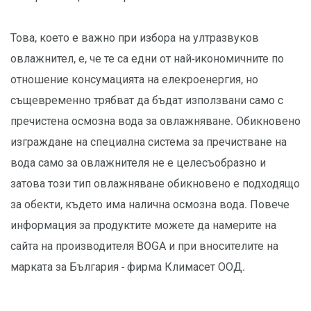
Това, което е важно при избора на ултразвуков
овлажнител, е, че те са едни от най-икономичните по
отношение консумацията на елекроенергия, но
същевременно трябват да бъдат използвани само с
пречистена осмозна вода за овлажняване. Обикновено
изграждане на специална система за пречистване на
вода само за овлажнителя не е целесъобразно и
затова този тип овлажняване обикновено е подходящо
за обекти, където има налична осмозна вода. Повече
информация за продуктите можете да намерите на
сайта на производителя BOGA и при вносителите на
марката за България - фирма Климасет ООД.