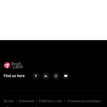
Find us here
За нас
Списания
Работете с нас
Условия за ползване