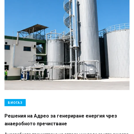
БИОГАЗ
Решения на Адрео за генериране енергия чрез
анаеробното пречистване