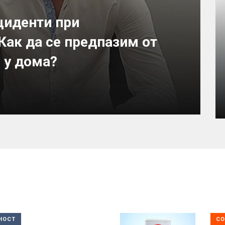
циденти при
Как да се предпазим от
 у дома?
НОСТ
СО