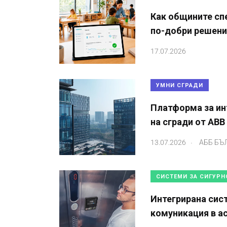
Как общините сп
по-добри решения
17.07.2026
УМНИ СГРАДИ
Платформа за ин
на сгради от ABB
.
13.07.2026
АББ БЪ
СИСТЕМИ ЗА СИГУРН
Интегрирана сис
комуникация в а