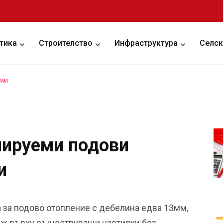
тика
Строителство
Инфраструктура
Селск
еми
лируеми подови
и
а за подово отопление с дебелина едва 13мм,
таж върху съществуващи настилки без