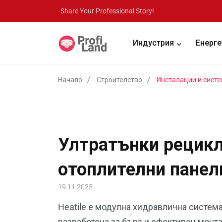
Share Your Professional Story!
Индустрия
Енерге
Начало
Строителство
Инсталации и сист
Ултратънки рецик
отоплителни панел
19.11.2025
Heatile е модулна хидравлична систем
разработена за бърз и ефективен мон