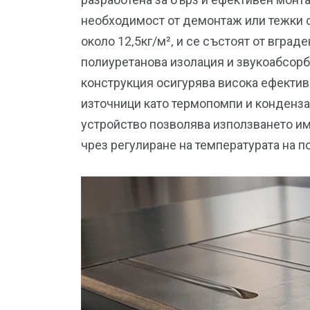
необходимост от демонтаж или тежки ст
около 12,5кг/м², и се състоят от вград
полиуретанова изолация и звукоабсор
конструкция осигурява висока ефектив
източници като термопомпи и конденза
устройство позволява използването им
чрез регулиране на температурата на п