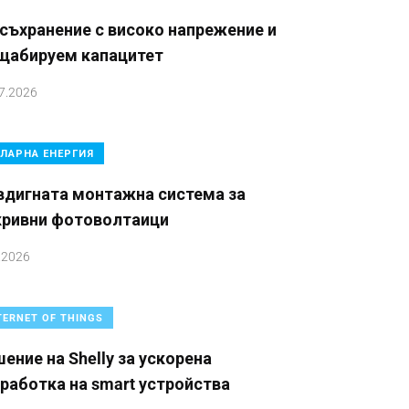
съхранение с високо напрежение и
щабируем капацитет
7.2026
ЛАРНА ЕНЕРГИЯ
вдигната монтажна система за
кривни фотоволтаици
.2026
TERNET OF THINGS
ение на Shelly за ускорена
работка на smart устройства