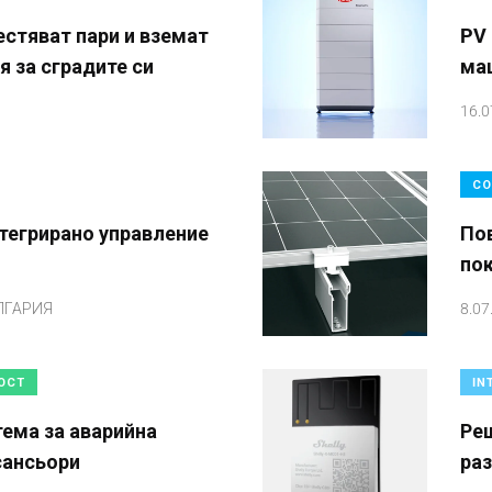
естяват пари и вземат
PV 
 за сградите си
ма
16.0
СО
тегрирано управление
По
по
ЛГАРИЯ
8.07
ОСТ
IN
тема за аварийна
Реш
сансьори
раз