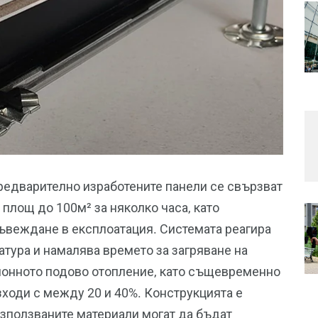
предварително изработените панели се свързват
площ до 100м² за няколко часа, като
ъвеждане в експлоатация. Системата реагира
атура и намалява времето за загряване на
онното подово отопление, като същевременно
зходи с между 20 и 40%. Конструкцията е
 използваните материали могат да бъдат