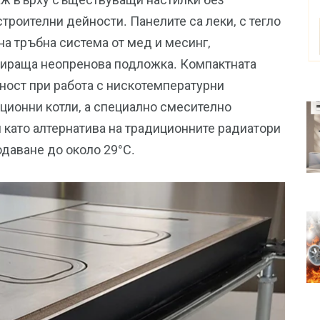
роителни дейности. Панелите са леки, с тегло
ена тръбна система от мед и месинг,
бираща неопренова подложка. Компактната
ност при работа с нискотемпературни
ционни котли, а специално смесително
 като алтернатива на традиционните радиатори
одаване до около 29°C.