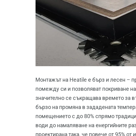
Монтажът на Heatile е бърз и лесен – 
помежду си и позволяват покриване на 
значително се съкращава времето за в
бързо на промяна в зададената темпер
помещението с до 80% спрямо традици
води до намаляване на енергийните ра
проектирана така, че повече от 95% от