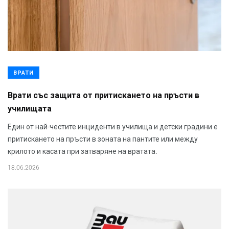
ВРАТИ
Врати със защита от притискането на пръсти в
училищата
Един от най-честите инциденти в училища и детски градини е
притискането на пръсти в зоната на пантите или между
крилото и касата при затваряне на вратата.
18.06.2026