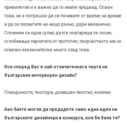
привилегия и е важно да го имате предвид. Освен
това, не е погрешно да си почивате от време на време
и да се посветите на нещо ръчно, дори механично.
Спомням си една супер дълга повтаряща се сесия,
сглобяваща парчетата от прототип, творчеството ми се
освежи изключително много след това.
Коя според Вас е най-отличителната черта на
българския интериорен дизайн?
Повърхности, текстури, домашен текстил, килими.
Ако бихте могли да предадете само една идея на
българските дизайнери в конкурса, коя би била тя?