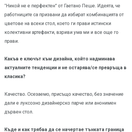
"Никой не е перфектен“ от Гаетано Пеше. Идеята, че
работниците са призвани да избират комбинацията от
цветове на всеки стол, което ги прави истински
колективни артефакти, взриви ума ми и все още го
прави.
Какъв е ключът към дизайна, който надминава
актуалните тенденции и не остарява/се превръща в
класика?
Качество. Осезаемо, присъщо качество, без значение
дали е луксозно дизайнерско парче или анонимен
дървен стол.
Къде и как трябва да се начертае тънката граница