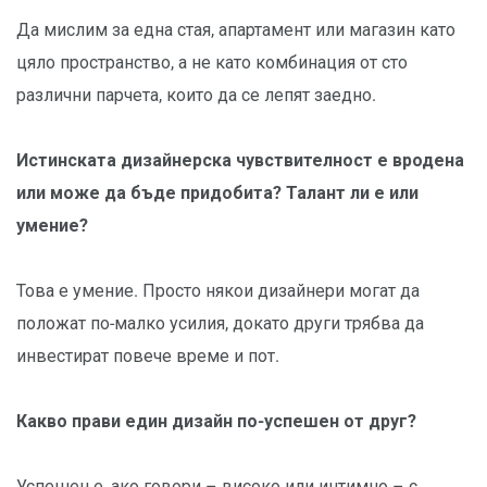
Да мислим за една стая, апартамент или магазин като
цяло пространство, а не като комбинация от сто
различни парчета, които да се лепят заедно.
Истинската дизайнерска чувствителност е вродена
или може да бъде придобита? Талант ли е или
умение?
Това е умение. Просто някои дизайнери могат да
положат по-малко усилия, докато други трябва да
инвестират повече време и пот.
Какво прави един дизайн по-успешен от друг?
Успешен е, ако говори – високо или интимно – с