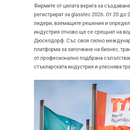
Фирмите от цялата верига за създаване
регистрират за glasstec 2026. От 20 д
лидери, вземащите решения и определ
индустрия отново ще се срещнат на в
Дюселдорф. Със своя силно междунаро
платформа за започване на бизнес, тр
от професионално подбрана съпътстващ
стъкларската индустрия и улеснява тра