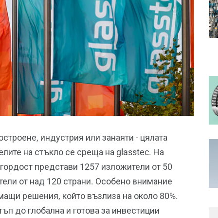
строене, индустрия или занаяти - цялата
ите на стъкло се среща на glasstec. На
гордост представи 1257 изложители от 50
тели от над 120 страни. Особено внимание
мащи решения, който възлиза на около 80%.
тъп до глобална и готова за инвестиции