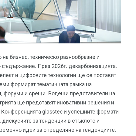
 на бизнес, техническо разнообразие и
но съдържание. През 2026г. декарбонизацията,
елект и цифровите технологии ще се поставят
теми формират тематичната рамка на
и, форуми и срещи. Водещи представители на
стрията ще представят иновативни решения и
 Конференцията glasstec и успешните формати
o, дискусиите за тенденции в стъклото и
ременно идеи за определяне на тенденциите,