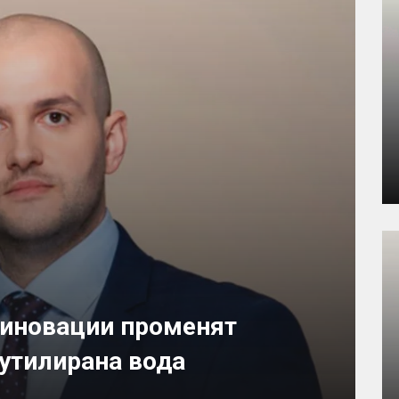
 иновации променят
бутилирана вода