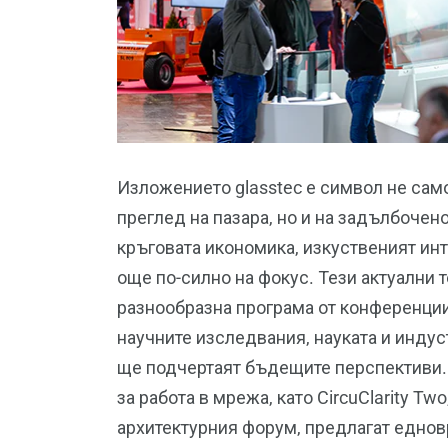
Изложението glasstec е символ не само
преглед на пазара, но и на задълбоче
кръговата икономика, изкуственият инт
още по-силно на фокус. Тези актуални 
разнообразна програма от конференци
научните изследвания, науката и инду
ще подчертаят бъдещите перспективи.
за работа в мрежа, като CircuClarity Tw
архитектурния форум, предлагат еднов