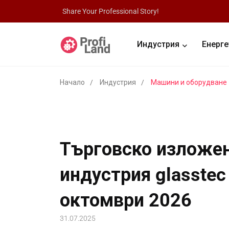
Share Your Professional Story!
Индустрия
Енерге
Начало
Индустрия
Машини и оборудване
Търговско изложен
индустрия glasstec
октомври 2026
31.07.2025