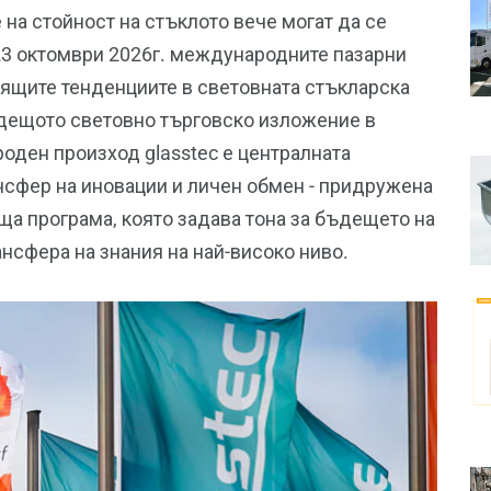
 на стойност на стъклото вече могат да се
о 23 октомври 2026г. международните пазарни
ящите тенденциите в световната стъкларска
одещото световно търговско изложение в
ден произход glasstec е централната
ансфер на иновации и личен обмен - придружена
а програма, която задава тона за бъдещето на
нсфера на знания на най-високо ниво.