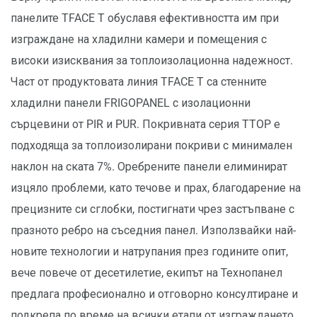
панелите TFACE T обуславя ефективността им при
изграждане на хладилни камери и помещения с
високи изисквания за топлоизолационна надежност.
Част от продуктовата линия TFACE T са стенните
хладилни панели FRIGOPANEL с изолационни
сърцевини от PIR и PUR. Покривната серия TTOP е
подходяща за топлоизолирани покриви с минимален
наклон на ската 7%. Оребрените панели елиминират
изцяло проблеми, като течове и прах, благодарение на
прецизните си сглобки, постигнати чрез застъпване с
празното ребро на съседния панел. Използвайки най-
новите технологии и натрупания през годините опит,
вече повече от десетилетие, екипът на Технопанел
предлага професионално и отговорно консултиране и
подкрепа по време на всички етапи от изграждането