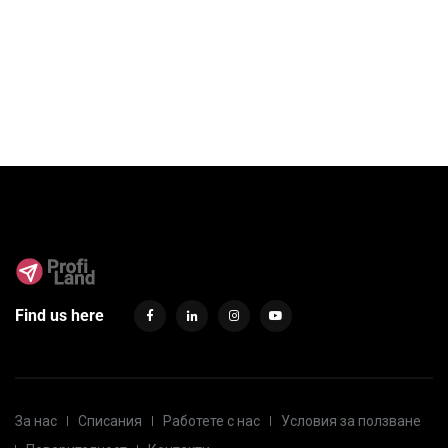
Find us here
За нас
Списания
Работете с нас
Условия за ползване