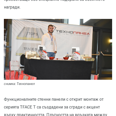
награди.
снимка: Технопанел
Функционалните стенни панели с открит монтаж от
серията TFACE T са създадени за сгради с акцент
върху практичността. Плътността на връзката между