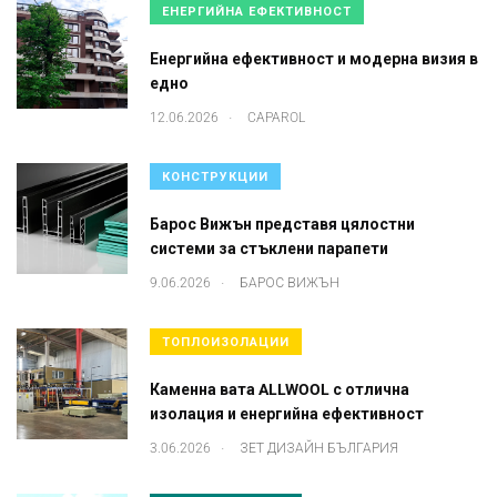
ЕНЕРГИЙНА ЕФЕКТИВНОСТ
Енергийна ефективност и модерна визия в
едно
.
12.06.2026
CAPAROL
КОНСТРУКЦИИ
Барос Вижън представя цялостни
системи за стъклени парапети
.
9.06.2026
БАРОС ВИЖЪН
ТОПЛОИЗОЛАЦИИ
Каменна вата ALLWOOL с отлична
изолация и енергийна ефективност
.
3.06.2026
ЗЕТ ДИЗАЙН БЪЛГАРИЯ