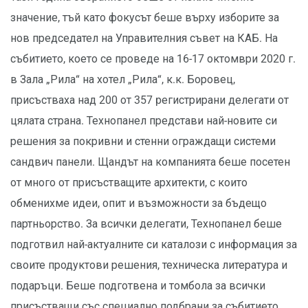
значение, тъй като фокусът беше върху изборите за
нов председател на Управителния съвет на КАБ. На
събитието, което се проведе на 16-17 октомври 2020 г.
в Зала „Рила“ на хотел „Рила“, к.к. Боровец,
присъстваха над 200 от 357 pегистрирани делегати от
цялата страна. Технопанел представи най-новите си
решения за покривни и стенни ограждащи системи
сандвич панели. Щандът на компанията беше посетен
от много от присъстващите архитекти, с които
обменихме идеи, опит и възможности за бъдещо
партньорство. За всички делегати, Технопанел беше
подготвил най-актуалните си каталози с информация за
своите продуктови решения, техническа литература и
подаръци. Беше подготвена и томбола за всички
присъстващи със специално подбрани за събитието