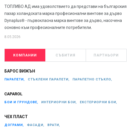
ТОПЛИВО АД има удоволствието да представи на българския
пазар холандската марка професионални винтове за дърво
Dynaplus® - първокласна марка винтове за дърво, насочена
основно към професионалните потребители.
8.05.2026
КОМПАНИИ
СЪБИТИЯ
ПАРТНЬОРИ
БАРОС ВИЖЪН
ПАРАПЕТИ,
СТЪКЛЕНИ ПАРАПЕТИ,
ПАРАПЕТНО СТЪКЛО,
CAPAROL
БОИ И ГРУНДОВЕ,
ИНТЕРИОРНИ БОИ,
ЕКСТЕРИОРНИ БОИ,
ЧЕХ ПЛАСТ
ДОГРАМИ,
ФАСАДИ,
ВРАТИ,