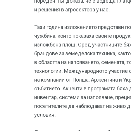
пореден път доказа, че е водеща платф
и решения в агросектора у нас.
Тази година изложението представи по
чужбина, които показаха своите продук
изложбена площ. Сред участниците бя
брандове за земеделска техника, какт
в областта на напояването, семената, 
технологии. Международното участие 
на компании от Полша, Аржентина и Укр
събитието. Акценти в програмата бяха
инвентар, системи за напояване, преци
посетителите да наблюдават на живо д
условия.