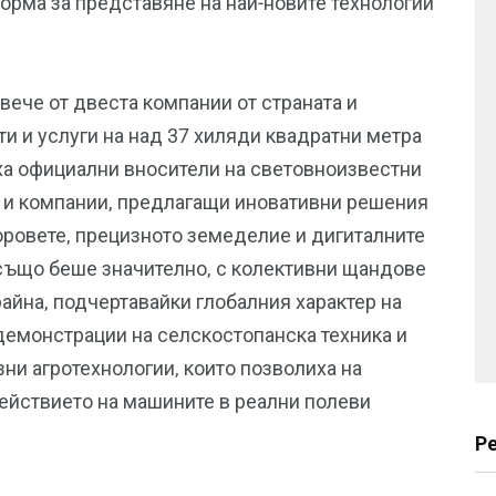
орма за представяне на най-новите технологии
вече от двеста компании от страната и
ти и услуги на над 37 хиляди квадратни метра
ха официални вносители на световноизвестни
о и компании, предлагащи иновативни решения
торовете, прецизното земеделие и дигиталните
също беше значително, с колективни щандове
айна, подчертавайки глобалния характер на
 демонстрации на селскостопанска техника и
зни агротехнологии, които позволиха на
ействието на машините в реални полеви
Р