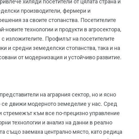
ривлече хиляди посетители от цялата страна и
еделски производители, фермери и
ешения за своите стопанства. Посетителите
й-новите технологии и продукти в агросектора,
и с изложителите. Профилът на посетителите
ки и средни земеделски стопанства, така и на
совани от модернизация и устойчиво развитие.
редставители на аграрния сектор, но и ясно
то се движи модерното земеделие у нас. Сред
и стремежът към все по-прецизно управление
орни технологии и анализ на данни в реално
та също заемаха централно място, като редица