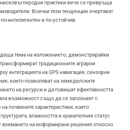
 нисковъглеродни практики вече се превръща
роизводители. Всички тези тенденции очертават
 по-интелигентен и по-устойчив.
деща тема на изложението, демонстрирайки
 трансформират традиционните аграрни
рху интеграцията на GPS навигация, сензорни
еме, които позволяват на земеделските
ането на ресурси и да повишат ефективността
маха възможност също да се запознаят с
 на почвените характеристики, които
труктурата, влажността и хранителния статус
ат вземането на информирани решения относно