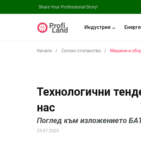
Share Your Professional Story!
Индустрия
Енерге
Начало
Селско стопанство
Машини и обо
Технологични тенде
нас
Поглед към изложението БА
23.07.2025