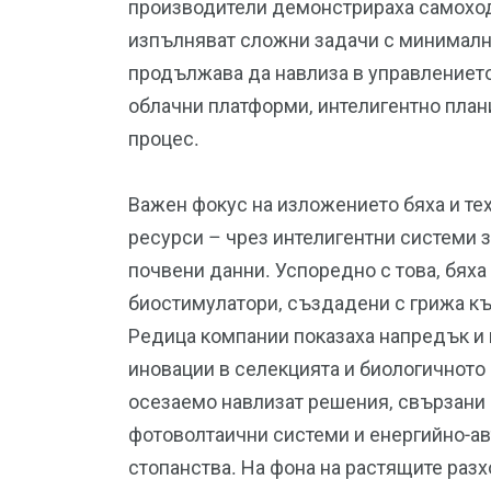
производители демонстрираха самоход
изпълняват сложни задачи с минималн
продължава да навлиза в управлението 
облачни платформи, интелигентно пла
процес.
Важен фокус на изложението бяха и те
ресурси – чрез интелигентни системи з
почвени данни. Успоредно с това, бях
биостимулатори, създадени с грижа къ
Редица компании показаха напредък и 
иновации в селекцията и биологичното 
осезаемо навлизат решения, свързани 
фотоволтаични системи и енергийно-а
стопанства. На фона на растящите раз