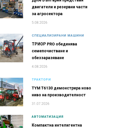
Дубе България представя
двигатели и резервни части
за агросектора
5.08.2026
СПЕЦИАЛИЗИРАНИ МАШИНИ
ТРИОР PRO обединява
семепочистване и
обеззаразяване
4.08.2026
ТРАКТОРИ
TYM T6130 демонстрира ново
ниво на производителност
31.07.2026
АВТОМАТИЗАЦИЯ
Компактна интелигентна