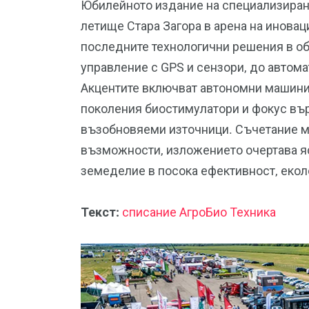
Юбилейното издание на специализиран
летище Стара Загора в арена на инова
последните технологични решения в об
управление с GPS и сензори, до автома
Акцентите включват автономни машини,
поколения биостимулатори и фокус вър
възобновяеми източници. Съчетание м
възможности, изложението очертава яс
земеделие в посока ефективност, екол
Текст:
списание АгроБио Техника