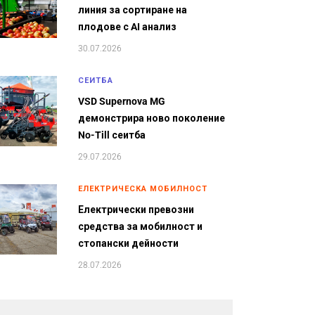
линия за сортиране на
плодове с AI анализ
30.07.2026
СЕИТБА
VSD Supernova MG
демонстрира ново поколение
No-Till сеитба
29.07.2026
ЕЛЕКТРИЧЕСКА МОБИЛНОСТ
Електрически превозни
средства за мобилност и
стопански дейности
28.07.2026