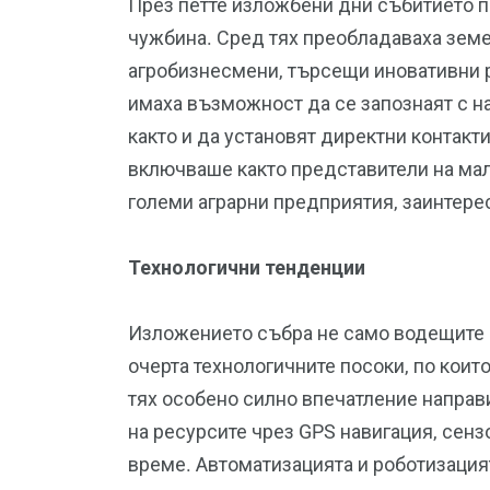
През петте изложбени дни събитието п
чужбина. Сред тях преобладаваха зем
агробизнесмени, търсещи иновативни р
имаха възможност да се запознаят с на
както и да установят директни контакт
включваше както представители на мал
големи аграрни предприятия, заинтере
Технологични тенденции
Изложението събра не само водещите п
очерта технологичните посоки, по кои
тях особено силно впечатление направ
на ресурсите чрез GPS навигация, сенз
време. Автоматизацията и роботизация