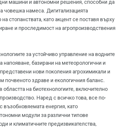
ни машини и автономни решения, способни да
а човешка намеса. Дигитализацията
на стопанствата, като акцент се поставя върху
ниране и проследимост на агропроизводствения
хнологиите за устойчиво управление на водните
а напояване, базирани на метеорологични и
а представени нови поколения агрохимикали и
м почвеното здраве и екологичния баланс.
в областта на биотехнологиите, включително
производство. Наред с всичко това, все по-
с възобновяемата енергия, като
втономни модули за различни типове
ходи и климатичните предизвикателства,