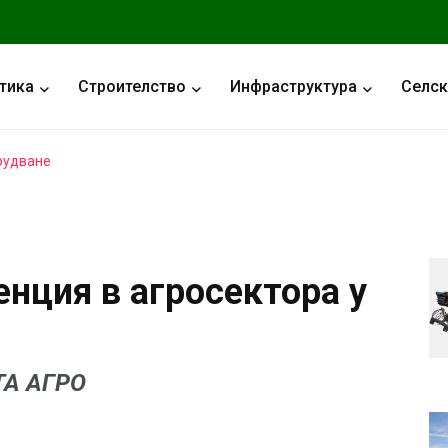
тика
Строителство
Инфраструктура
Селск
рудване
нция в агросектора у
ТА АГРО