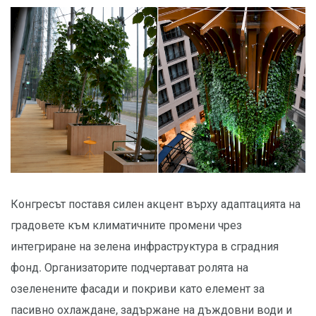
Конгресът поставя силен акцент върху адаптацията на
градовете към климатичните промени чрез
интегриране на зелена инфраструктура в сградния
фонд. Организаторите подчертават ролята на
озеленените фасади и покриви като елемент за
пасивно охлаждане, задържане на дъждовни води и