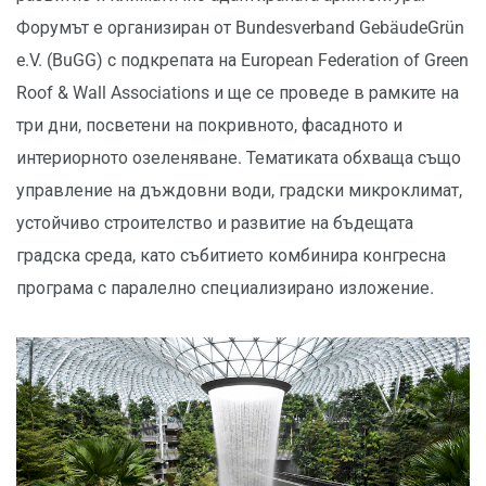
Форумът е организиран от Bundesverband GebäudeGrün
e.V. (BuGG) с подкрепата на European Federation of Green
Roof & Wall Associations и ще се проведе в рамките на
три дни, посветени на покривното, фасадното и
интериорното озеленяване. Тематиката обхваща също
управление на дъждовни води, градски микроклимат,
устойчиво строителство и развитие на бъдещата
градска среда, като събитието комбинира конгресна
програма с паралелно специализирано изложение.