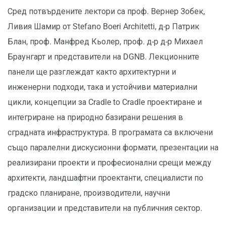
Сред потвърдените лектори са проф. Вернер Зобек,
Ливия Шамир от Stefano Boeri Architetti, д-р Патрик
Блан, проф. Манфред Кьолер, проф. д-р д-р Михаел
Браунгарт и представители на DGNB. Лекционните
панели ще разглеждат както архитектурни и
инженерни подходи, така и устойчиви материални
цикли, концепции за Cradle to Cradle проектиране и
интегриране на природно базирани решения в
сградната инфраструктура. В програмата са включени
също паралелни дискусионни формати, презентации на
реализирани проекти и професионални срещи между
архитекти, ландшафтни проектанти, специалисти по
градско планиране, производители, научни
организации и представители на публичния сектор.