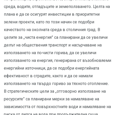
среда, водите, отпадъците и земеползването. Целта на
плана е да се осигурят инвестиции в приоритетни
зелени проекти, като по този начин се подобри
качеството на околната среда в столичния град. В
целите за „чиста енергия” са планирани да се увеличи
делът на обществения транспорт и насърчаване на
използването на по-чисти горива, да се увеличи
използването на енергия, генерирана от възобновяеми
енергийни източници, да се подобри енергийната
ефективност в сградите, както и да се намали
използването на твърдо гориво за тяхното отопление.
В стратегическите цели за „отговорно използване на
ресурсите” са планирани мерки за намаляване на
зависимостта от повърхностните води и намаляване на
риска от липса на вода при продължителна суша.