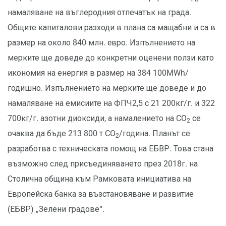
намаляване на въглеродния отпечатък на града.
Общите капиталови разходи в плана са мащабни и са в
размер на около 840 млн. eвро. Изпълнението на
мерките ще доведе до конкретни оценени ползи като
икономия на енергия в размер на 384 100MWh/
годишно. Изпълнението на мерките ще доведе и до
намаляване на емисиите на ФПЧ2,5 с 21 200кг/г. и 322
700кг/г. азотни диоксиди, а намалението на CO
се
2
очаква да бъде 213 800 т CO
/година. Планът се
2
разработва с техническата помощ на ЕБВР. Това стана
възможно след присъединяването през 2018г. на
Столична община към Рамковата инициатива на
Европейска банка за възстановяване и развитие
(ЕБВР) „Зелени градове“.