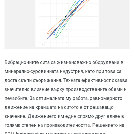
Вибрационните сита са жизненоважно оборудване в
минерално-суровинната индустрия, като при това са
доста скъпи съоръжения. Тяхната ефективност оказва
значително влияние върху производствените обеми и
печалбите. За оптималната му работа, равномерното
движение на краищата на ситото е от решаващо
значение. Движението им един спрямо друг влияе в
голяма степен на производителността. Решението на