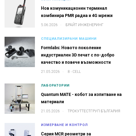
Нов комуникационен терминал
комбинира PMR радиа и 4G мрежи
.
5.06.2026
БРАЙТ ИНЖЕНЕРИНГ
СПЕЦИАЛИЗИРАНИ МАШИНИ
Formlabs: Новото поколение
индустриален 3D печат с по-добро
качество и повече възможности
.
21.05.2026
8 - CELL
ЛАБОРАТОРИИ
Quantum MATE - кобот за изпитване на
материали
.
21.05.2026
ТРОКУТТЕСТГРУП БЪЛГАРИЯ
ИЗМЕРВАНЕ И КОНТРОЛ
Серия MCR реометри за