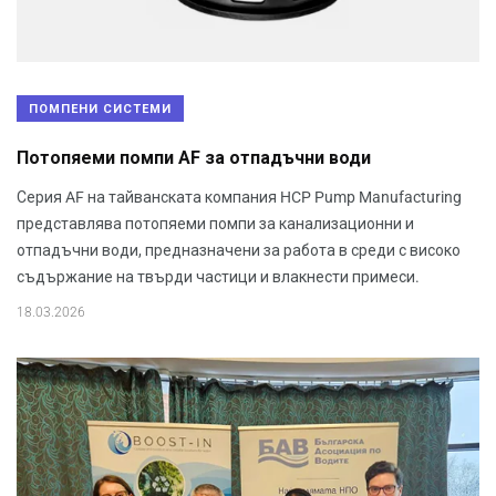
ПОМПЕНИ СИСТЕМИ
Потопяеми помпи AF за отпадъчни води
Серия AF на тайванската компания HCP Pump Manufacturing
представлява потопяеми помпи за канализационни и
отпадъчни води, предназначени за работа в среди с високо
съдържание на твърди частици и влакнести примеси.
18.03.2026