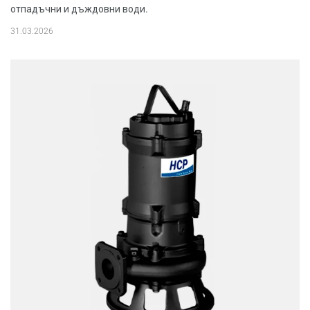
отпадъчни и дъждовни води.
31.03.2026