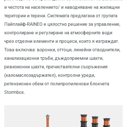
и честота на населението/ и наводняване на жилищни
територии и терени. Системата предлагана от групата
Пайплайф-RAINEO е цялостно решение за управление,
контролиране и регулиране на атмосферните води
чрез отделни елементи и процеси, които я изграждат.
Това включва: воронки, оттоци, линейни отводнители,
канализационни тръби, дъждоприемни шахти,
ревизионни шахти, пречиствателни съоръжения
(каломаслозадържател), контролни уреди,
ретензионен обем от полипропиленови блокчета
Stormbox.