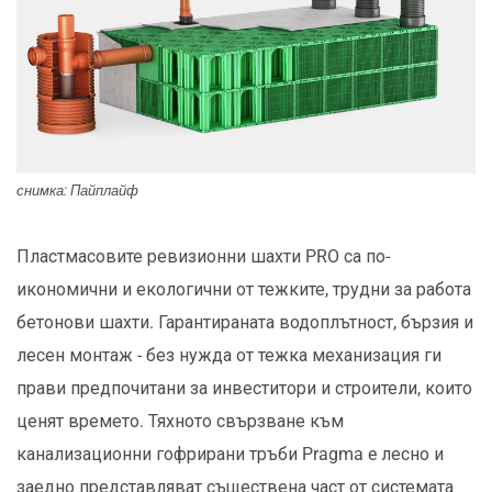
снимка: Пайплайф
Пластмасовите ревизионни шахти PRO са по-
икономични и екологични от тежките, трудни за работа
бетонови шахти. Гарантираната водоплътност, бързия и
лесен монтаж - без нужда от тежка механизация ги
прави предпочитани за инвеститори и строители, които
ценят времето. Тяхното свързване към
канализационни гофрирани тръби Pragma e лесно и
заедно представляват съществена част от системата