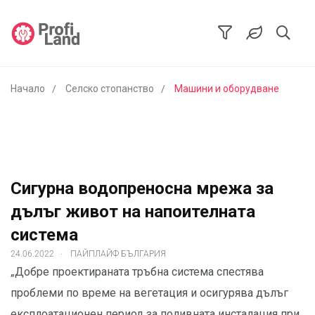
Начало
Селско стопанство
Машини и оборудване
Сигурна водопреносна мрежа за
дълъг живот на напоителната
система
.
24.06.2022
ПАЙПЛАЙФ БЪЛГАРИЯ
„Добре проектираната тръбна система спестява
проблеми по време на вегетация и осигурява дълъг
експлоатационен период за поливната инсталация при