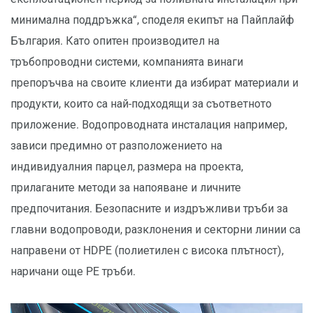
минимална поддръжка“, споделя екипът на Пайплайф
България. Като опитен производител на
тръбопроводни системи, компанията винаги
препоръчва на своите клиенти да избират материали и
продукти, които са най-подходящи за съответното
приложение. Водопроводната инсталация например,
зависи предимно от разположението на
индивидуалния парцел, размера на проекта,
прилаганите методи за напояване и личните
предпочитания. Безопасните и издръжливи тръби за
главни водопроводи, разклонения и секторни линии са
направени от HDPE (полиетилен с висока плътност),
наричани още PE тръби.