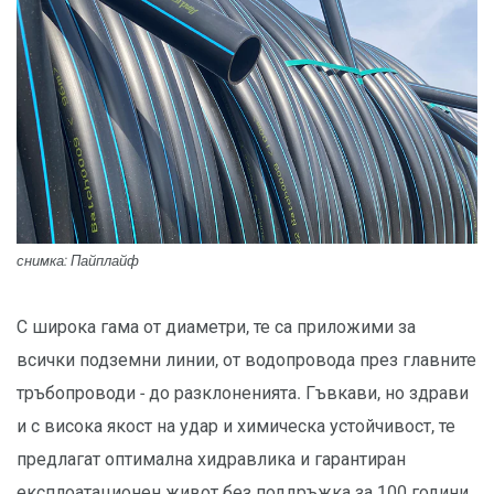
снимка: Пайплайф
С широка гама от диаметри, те са приложими за
всички подземни линии, от водопровода през главните
тръбопроводи - до разклоненията. Гъвкави, но здрави
и с висока якост на удар и химическа устойчивост, те
предлагат оптимална хидравлика и гарантиран
експлоатационен живот без поддръжка за 100 години.