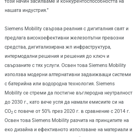
този начин засилваме и конкурентоспособността на
нашата индустрия.”
Siemens Mobility свързва реалния с дигиталния свят и
предлага високоефективни железопътни превозни
средства, дигитализирана жп инфраструктура,
интермодални решения и решения до ключ и
свързаните с тях услуги. Освен това Siemens Mobility
използва модерни алтернативни задвижващи системи
с батерийна или водородна технология. Siemens
Mobility се стреми да постигне въглеродна неутралност
до 2030 г., като вече успя да намали емисиите си на
CO
с повече от 50% през 2020 г. в сравнение с 2014 г.
2
Освен това Siemens Mobility разчита на принципите на
еко дизайна и ефективното използване на материали и