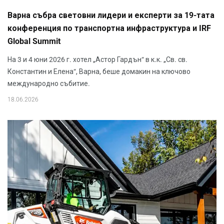
Варна събра световни лидери и експерти за 19-тата
конференция по транспортна инфраструктура и IRF
Global Summit
На 3 и 4 юни 2026 г. хотел „Астор Гардън“ в к.к. „Св. св.
Константин и Елена“, Варна, беше домакин на ключово
международно събитие.
18.06.2026