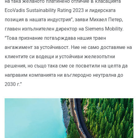
на така желаното платинено отличие в класацията
EcoVadis Sustainability Rating 2023 и лидерската
позиция в нашата индустрия”, заяви Михаел Петер,
главен изпълнителен директор на Siemens Mobility.
“Това признание потвърждава нашия траен
ангажимент за устойчивост. Ние не само доставяме на
клиентите си водещи и устойчиви железопътни
решения, но също така сме се посветили на целта да
направим компанията ни въглеродно неутрална до
2030 г.”