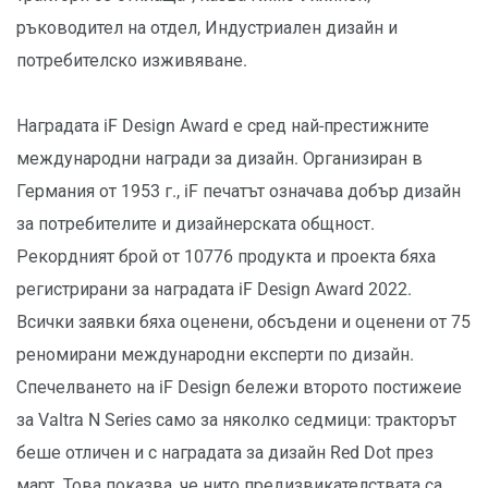
ръководител на отдел, Индустриален дизайн и
потребителско изживяване.
Наградата iF Design Award е сред най-престижните
международни награди за дизайн. Организиран в
Германия от 1953 г., iF печатът означава добър дизайн
за потребителите и дизайнерската общност.
Рекордният брой от 10776 продукта и проекта бяха
регистрирани за наградата iF Design Award 2022.
Всички заявки бяха оценени, обсъдени и оценени от 75
реномирани международни експерти по дизайн.
Спечелването на iF Design бележи второто постижеие
за Valtra N Series само за няколко седмици: тракторът
беше отличен и с наградата за дизайн Red Dot през
март. Това показва, че нито предизвикателствата са