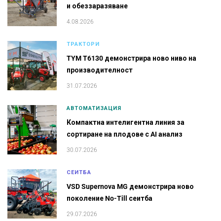
и обеззаразяване
4.08.2026
ТРАКТОРИ
TYM T6130 демонстрира ново ниво на
производителност
31.07.2026
АВТОМАТИЗАЦИЯ
Компактна интелигентна линия за
сортиране на плодове с AI анализ
30.07.2026
СЕИТБА
VSD Supernova MG демонстрира ново
поколение No-Till сеитба
29.07.2026