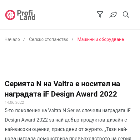
Начало
Селско стопанство
Машини и оборудване
Серията N на Valtra е носител на
наградата iF Design Award 2022
14.06.2022
5-то поколение на Valtra N Series спечели наградата iF
Design Award 2022 за най-добър продуктов дизайн с
най-високи оценки, присъдени от журито. „Тази най-
нова награда демонстрира превъзходството на серия