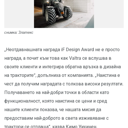
снимка: Златекс
„Неотдавнашната награда iF Design Award не е просто
награда, а почит към това как Valtra се вслушва в
своите клиенти и интегрира обратна връзка в дизайна
на тракторите“, допълниха от компанията. „Наистина е
чест да получим наградата с толкова високи резултати.
Получаването на най-добри точки в области като
функционалност, която наистина се цени и сред
нашите клиенти показва, че нашата мисия да
предоставим най-доброто в света изживяване с
трактори се отплаща“, казва Кимо Уихинен,