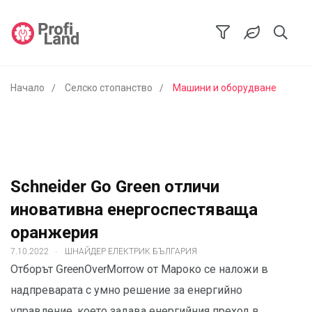
Начало
Селско стопанство
Машини и оборудване
Schneider Go Green отличи
иновативна енергоспестяваща
оранжерия
.
7.10.2022
ШНАЙДЕР ЕЛЕКТРИК БЪЛГАРИЯ
Отборът GreenOverMorrow от Мароко се наложи в
надпреварата с умно решение за енергийно
управление, което задава енергийния преход в