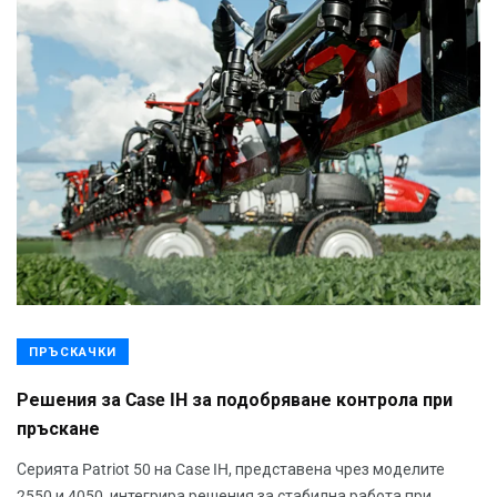
ПРЪСКАЧКИ
Решения за Case IH за подобряване контрола при
пръскане
Серията Patriot 50 на Case IH, представена чрез моделите
2550 и 4050, интегрира решения за стабилна работа при