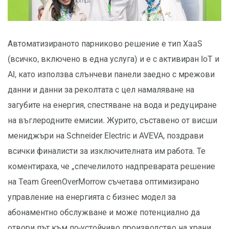
Автоматизираното парниково решение е тип XaaS
(всичко, включено в една услуга) и е с активиран IoT и
AI, като използва слънчеви панели заедно с мрежови
данни и данни за реколтата с цел намаляване на
загубите на енергия, спестяване на вода и редуциране
на въглеродните емисии. Журито, съставено от висши
мениджъри на Schneider Electric и AVEVA, поздрави
всички финалисти за изключителната им работа. Те
коментираха, че „спечелилото надпреварата решение
на Team GreenOverMorrow съчетава оптимизирано
управление на енергията с бизнес модел за
абонаментно обслужване и може потенциално да
отвори път към по-устойчиво производство на храни