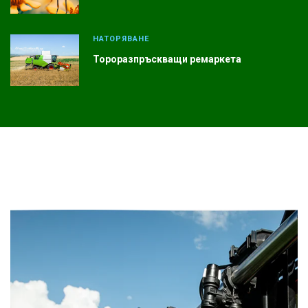
НАТОРЯВАНЕ
Тороразпръскващи ремаркета