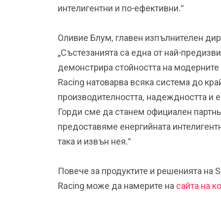
интелигентни и по-ефективни.“
Оливие Блум, главен изпълнителен дирек
„Състезанията са една от най-предизви
демонстрира стойността на модерните 
Racing натоварва всяка система до кра
производителността, надеждността и 
Горди сме да станем официален партньо
предоставяме енергийната интелигентнос
така и извън нея.“
Повече за продуктите и решенията на Sc
Racing може да намерите на
сайта на к