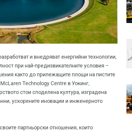
разработват и внедряват енергийни технологии,
лност при най-предизвикателните условия –
шения както до прилежащите площи на пистите
в McLaren Technology Centre в Уокинг,
рството стои споделена култура, изградена
анни, ускорените иновации и инженерното
 своите партньорски отношения, които