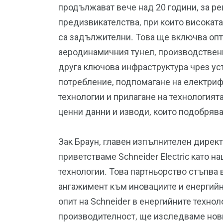
продължават вече над 20 години, за р
предизвикателства, при които високат
са задължителни. Това ще включва оп
аеродинамичния тунел, производствени
друга ключова инфраструктура чрез ус
потребление, подпомагане на електри
технологии и прилагане на технологият
ценни данни и изводи, които подобрява
Зак Браун, главен изпълнителен директ
приветстваме Schneider Electric като 
технологии. Това партньорство стъпва
ангажимент към иновациите и енергийн
опит на Schneider в енергийните техн
производителност, ще изследваме нови