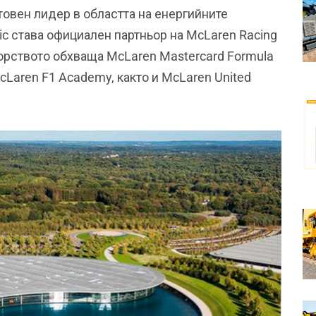
ветовен лидер в областта на енергийните
tric става официален партньор на McLaren Racing
ьорството обхваща McLaren Mastercard Formula
cLaren F1 Academy, както и McLaren United