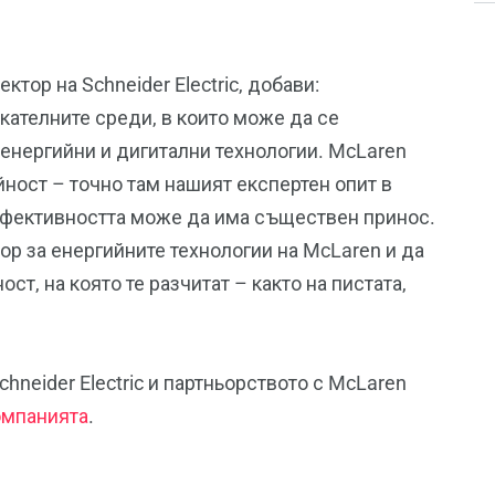
тор на Schneider Electric, добави:
кателните среди, в които може да се
енергийни и дигитални технологии. McLaren
йност – точно там нашият експертен опит в
ефективността може да има съществен принос.
р за енергийните технологии на McLaren и да
т, на която те разчитат – както на пистата,
hneider Electric и партньорството с McLaren
омпанията
.