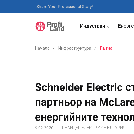
Share Your Professional Story!
Индустрия
Енерге
Начало
Инфраструктура
Пътна
Schneider Electric
партньор на McLare
енергийните техно
.
9.02.2026
ШНАЙДЕР ЕЛЕКТРИК БЪЛГАРИЯ