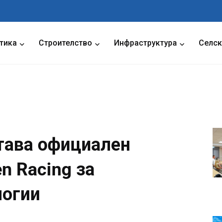
тика
Строителство
Инфраструктура
Селск
 става официален
n Racing за
логии