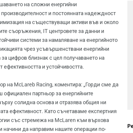
ешаването на сложни енергийни
а производителност и постоянната надеждност
тимизация на съществуващи активи във и около
те съоръжения, IT центровете за данни и
тойчиви системи за намаляване на енергийното
фикацията чрез усъвършенствани енергийни
а за цифров близнак с цел получаването на
т ефективността и устойчивостта.
ор на McLareb Racing, коментира: „Горди сме да
наш официален партньор за енергийните
 върху солидна основа и отразява общия ни
ата ефективност. Като съчетаваме експертния
ологии със стремежа на McLaren към върхова
Р
 начини да направим нашите операции по-