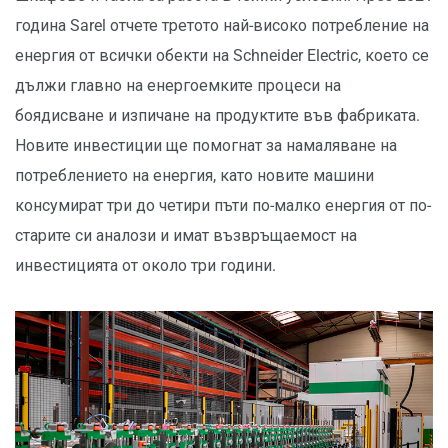
година Sarel отчете третото най-високо потребление на
енергия от всички обекти на Schneider Electric, което се
дължи главно на енергоемките процеси на
боядисване и изпичане на продуктите във фабриката.
Новите инвестиции ще помогнат за намаляване на
потреблението на енергия, като новите машини
консумират три до четири пъти по-малко енергия от по-
старите си аналози и имат възвръщаемост на
инвестицията от около три години.