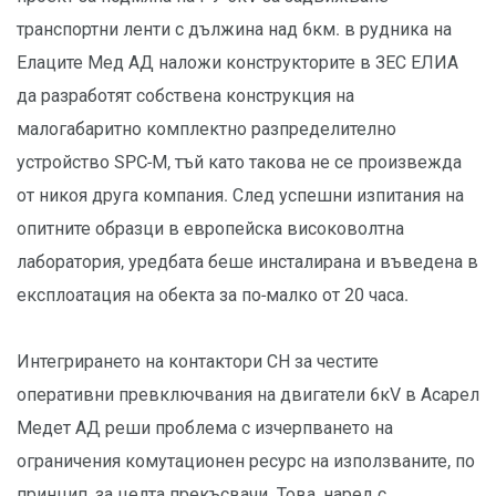
транспортни ленти с дължина над 6км. в рудника на
Елаците Мед АД наложи конструкторите в ЗЕС ЕЛИА
да разработят собствена конструкция на
малогабаритно комплектно разпределително
устройство SPC-М, тъй като такова не се произвежда
от никоя друга компания. След успешни изпитания на
опитните образци в европейска високоволтна
лаборатория, уредбата беше инсталирана и въведена в
експлоатация на обекта за по-малко от 20 часа.
Интегрирането на контактори СН за честите
оперативни превключвания на двигатели 6кV в Асарел
Медет АД реши проблема с изчерпването на
ограничения комутационен ресурс на използваните, по
принцип, за целта прекъсвачи. Това, наред с