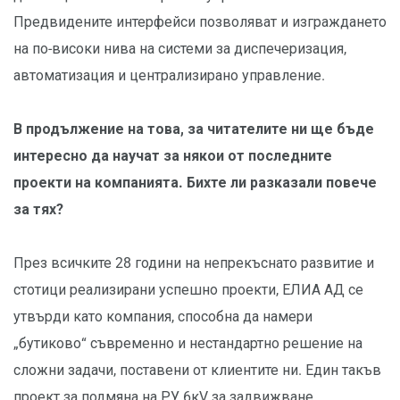
Предвидените интерфейси позволяват и изграждането
на по-високи нива на системи за диспечеризация,
автоматизация и централизирано управление.
В продължение на това, за читателите ни ще бъде
интересно да научат за някои от последните
проекти на компанията. Бихте ли разказали повече
за тях?
През всичките 28 години на непрекъснато развитие и
стотици реализирани успешно проекти, ЕЛИА АД се
утвърди като компания, способна да намери
„бутиково“ съвременно и нестандартно решение на
сложни задачи, поставени от клиентите ни. Един такъв
проект за подмяна на РУ 6кV за задвижване