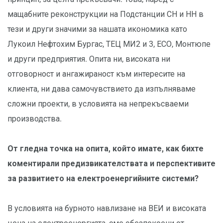
мащабните реконструкции на Подстанции СН и НН в
тези и други значими за нашата икономика като
Лукоил Нефтохим Бургас, ТЕЦ МИ2 и 3, ЕСО, Монтюпе
и други предприятия. Опита ни, високата ни
отговорност и ангажираност към интересите на
клиента, ни дава самочувствието да изпълняваме
сложни проекти, в условията на непрекъсваеми
производства.
От гледна точка на опита, който имате, как бихте
коментирали предизвикателствата и перспективите
за развитието на електроенергийните системи?
В условията на бурното навлизане на ВЕИ и високата