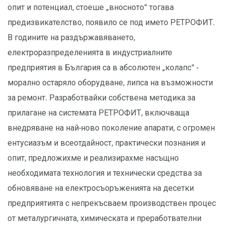
опит и потенциал, стоеше „вносното“ тогава
предизвикателство, появило се под името РЕТРОФИТ.
В годините на раздържавяването,
електроразпределенията в индустриалните
предприятия в България са в абсолютен „колапс“ -
морално остаряло оборудване, липса на възможности
за ремонт. Разработвайки собствена методика за
прилагане на системата РЕТРОФИТ, включваща
внедряване на най-ново поколение апарати, с огромен
ентусиазъм и всеотдайност, практически познания и
опит, предложихме и реализирахме насъщно
необходимата технология и технически средства за
обновяване на електросъоръженията на десетки
предприятията с непрекъсваем производствен процес
от металургичната, химическата и преработвателни