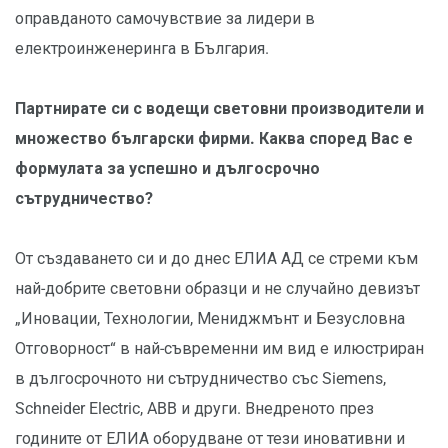
оправданото самочувствие за лидери в
електроинженеринга в България.
Партнирате си с водещи световни производители и
множество български фирми. Каква според Вас е
формулата за успешно и дългосрочно
сътрудничество?
От създаването си и до днес ЕЛИА АД се стреми към
най-добрите световни образци и не случайно девизът
„Иновации, Технологии, Мениджмънт и Безусловна
Отговорност“ в най-съвременни им вид е илюстриран
в дългосрочното ни сътрудничество със Siemens,
Schneider Electric, ABB и други. Внедреното през
годините от ЕЛИА оборудване от тези иновативни и