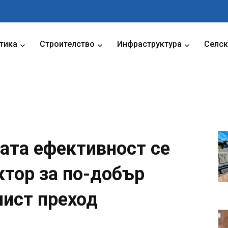
тика
Строителство
Инфраструктура
Селск
ната ефективност се
ктор за по-добър
чист преход