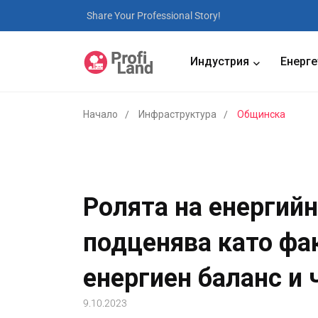
Share Your Professional Story!
Индустрия
Енерге
Начало
Инфраструктура
Общинска
Ролята на енергий
подценява като фа
енергиен баланс и 
9.10.2023