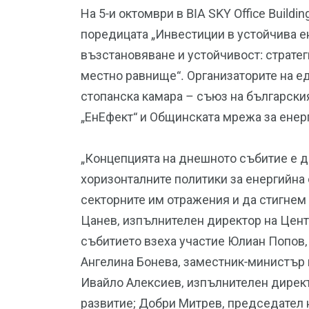
На 5-и октомври в BIA SKY Office Build
поредицата „Инвестиции в устойчива е
възстановяване и устойчивост: страте
местно равнище“. Организаторите на е
стопанска камара – съюз на български
„ЕнЕфект“ и Общинската мрежа за енер
„Концепцията на днешното събитие е да
хоризонталните политики за енергийна
секторните им отражения и да стигнем
Цанев, изпълнителен директор на Цент
събитието взеха участие Юлиан Попов, 
Ангелина Бонева, заместник-министър 
Ивайло Алексиев, изпълнителен директ
развитие; Добри Митрев, председател н