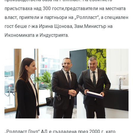
присъстваха над 300 гости,представители на местната
власт, приятели и партньори на „Ролпласт“, а специален
гост беше г-жа Ирина Щонова, Зам.Министър на
Икономиката и Индустрията.
„Ролпласт Груп“ АД е създадена през 2000 г. като