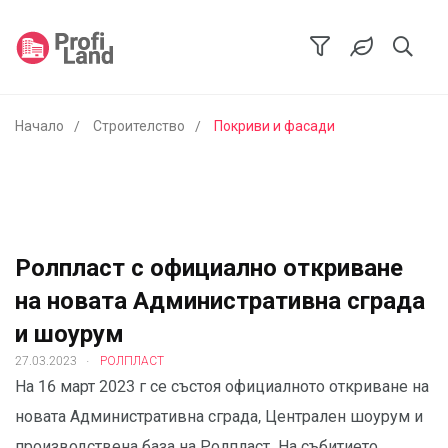
Начало
Строителство
Покриви и фасади
Ролпласт с официално откриване
на новата Административна сграда
и шоурум
.
27.03.2023
РОЛПЛАСТ
На 16 март 2023 г се състоя официалното откриване на
новата Административна сграда, Централен шоурум и
производствена база на Ролпласт. На събитието