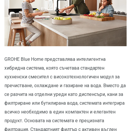
GROHE Blue Home представлява интелигентна
хибридна система, която съчетава стандартен
кухненски смесител с високотехнологичен модул за
пречистване, охлаждане и газиране на вода. Вместо да
се разчита на отделни уреди като диспенсъри, кани за
филтриране или бутилирана вода, системата интегрира
всичко необходимо в един компактен и елегантен
продукт. Основата на системата е прецизната
филтрация. Стандартният филтър с активен въглен