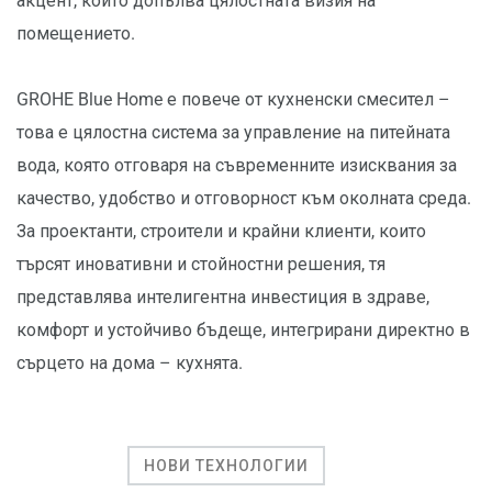
акцент, който допълва цялостната визия на
помещението.
GROHE Blue Home е повече от кухненски смесител –
това е цялостна система за управление на питейната
вода, която отговаря на съвременните изисквания за
качество, удобство и отговорност към околната среда.
За проектанти, строители и крайни клиенти, които
търсят иновативни и стойностни решения, тя
представлява интелигентна инвестиция в здраве,
комфорт и устойчиво бъдеще, интегрирани директно в
сърцето на дома – кухнята.
НОВИ ТЕХНОЛОГИИ