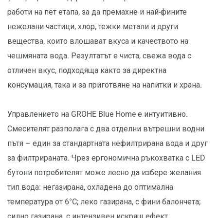
работи на пет етапа, за да премахне и най-фините
нежелани частици, хлор, тежки метали и други
вещества, които влошават вкуса и качеството на
чешмяната вода. Резултатът е чиста, свежа вода с
отличен вкус, подходяща както за директна
консумация, така и за приготвяне на напитки и храна.
Управлението на GROHE Blue Home е интуитивно.
Смесителят разполага с два отделни вътрешни водни
пътя – един за стандартната нефилтрирана вода и друг
за филтрираната. Чрез ергономична ръкохватка с LED
бутони потребителят може лесно да избере желания
тип вода: негазирана, охладена до оптимална
температура от 6°C; леко газирана, с фини балончета;
силно газирана, с интензивен искрящ ефект.