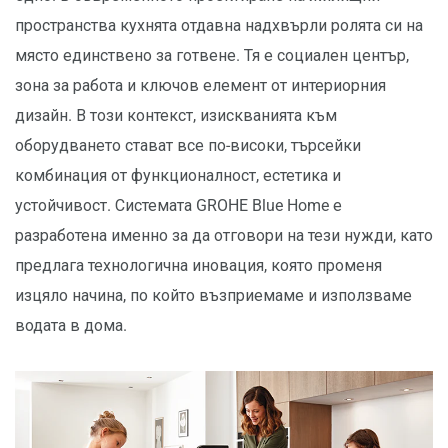
пространства кухнята отдавна надхвърли ролята си на
място единствено за готвене. Тя е социален център,
зона за работа и ключов елемент от интериорния
дизайн. В този контекст, изискванията към
оборудването стават все по-високи, търсейки
комбинация от функционалност, естетика и
устойчивост. Системата GROHE Blue Home е
разработена именно за да отговори на тези нужди, като
предлага технологична иновация, която променя
изцяло начина, по който възприемаме и използваме
водата в дома.