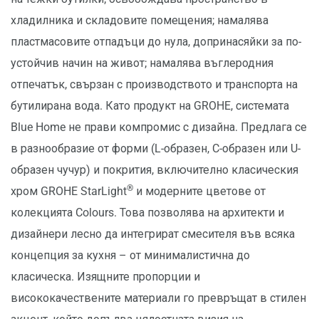
хладилника и складовите помещения; намалява
пластмасовите отпадъци до нула, допринасяйки за по-
устойчив начин на живот; намалява въглеродния
отпечатък, свързан с производството и транспорта на
бутилирана вода. Като продукт на GROHE, системата
Blue Home не прави компромис с дизайна. Предлага се
в разнообразие от форми (L-образен, C-образен или U-
образен чучур) и покрития, включително класическия
®
хром GROHE StarLight
и модерните цветове от
колекцията Colours. Това позволява на архитекти и
дизайнери лесно да интегрират смесителя във всяка
концепция за кухня – от минималистична до
класическа. Изящните пропорции и
висококачествените материали го превръщат в стилен