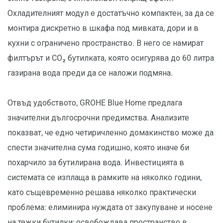
Охладителният модул е достатъчно компактен, за да се
монтира дискретно в шкафа под мивката, дори и в
кухни с ограничено пространство. В него се намират
филтърът и CO₂ бутилката, която осигурява до 60 литра
газирана вода преди да се наложи подмяна.
Отвъд удобството, GROHE Blue Home предлага
значителни дългосрочни предимства. Анализите
показват, че едно четиричленно домакинство може да
спести значителна сума годишно, която иначе би
похарчило за бутилирана вода. Инвестицията в
системата се изплаща в рамките на няколко години,
като същевременно решава няколко практически
проблема: елиминира нуждата от закупуване и носене
на тежки бутилки; освобождава пространство в