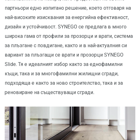
партньори едно изпитано решение, което отговаря на
най-високите изисквания за енергийна ефективност,
дизайн и устойчивост. SYNEGO се предлага в много
широка гама от профили за прозорци и врати, система
за плъзгане с повдигане, както и в най-актуалния си
вариант за плъзгащи се врати и прозорци SYNEGO
Slide. Тя е идеалният избор както за еднофамилни
къщи, така и за многофамилни жилищни сгради,
подходяща е както за ново строителство, така и за
реновиране на съществуващи сгради.