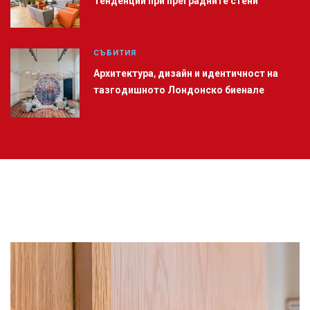
Тенденции при преградните стени
СЪБИТИЯ
Архитектура, дизайн и идентичност на
тазгодишното Лондонско биенале