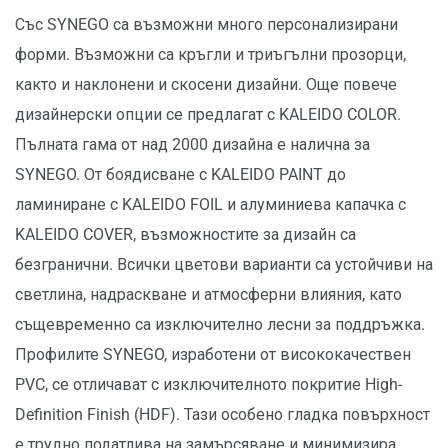
Със SYNEGO са възможни много персонализирани
форми. Възможни са кръгли и триъгълни прозорци,
както и наклонени и скосени дизайни. Още повече
дизайнерски опции се предлагат с KALEIDO COLOR.
Пълната гама от над 2000 дизайна е налична за
SYNEGO. От боядисване с KALEIDO PAINT до
ламиниране с KALEIDO FOIL и алуминиева капачка с
KALEIDO COVER, възможностите за дизайн са
безгранични. Всички цветови варианти са устойчиви на
светлина, надраскване и атмосферни влияния, като
същевременно са изключително лесни за поддръжка.
Профилите SYNEGO, изработени от висококачествен
PVC, се отличават с изключителното покритие High-
Definition Finish (HDF). Тази особено гладка повърхност
е трудно податлива на замърсяване и минимизира