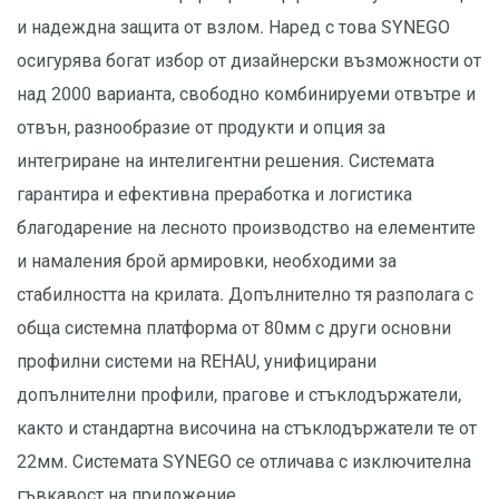
и надеждна защита от взлом. Наред с това SYNEGO
осигурява богат избор от дизайнерски възможности от
над 2000 варианта, свободно комбинируеми отвътре и
отвън, разнообразие от продукти и опция за
интегриране на интелигентни решения. Системата
гарантира и ефективна преработка и логистика
благодарение на лесното производство на елементите
и намаления брой армировки, необходими за
стабилността на крилата. Допълнително тя разполага с
обща системна платформа от 80мм с други основни
профилни системи на REHAU, унифицирани
допълнителни профили, прагове и стъклодържатели,
както и стандартна височина на стъклодържатели те от
22мм. Системата SYNEGO се отличава с изключителна
гъвкавост на приложение.