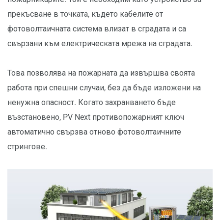
прекъсване в точката, където кабелите от
фотоволтаичната система влизат в сградата и са
свързани към електрическата мрежа на сградата.
Това позволява на пожарната да извършва своята
работа при спешни случаи, без да бъде изложени на
ненужна опасност. Когато захранването бъде
възстановено, PV Next противопожарният ключ
автоматично свързва отново фотоволтаичните
стрингове.