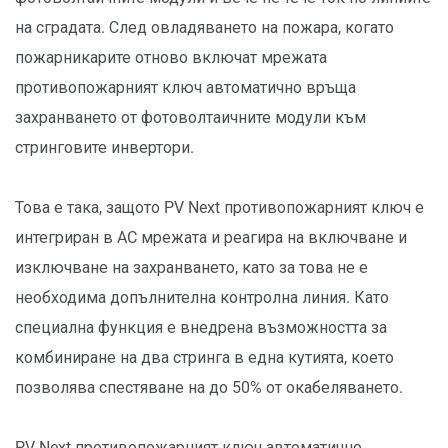
на сградата. След овладяването на пожара, когато
пожарникарите отново включат мрежата
противопожарният ключ автоматично връща
захранването от фотоволтаичните модули към
стринговите инвертори.
Това е така, защото PV Next противопожарният ключ е
интегриран в AC мрежата и реагира на включване и
изключване на захранването, като за това не е
необходима допълнителна контролна линия. Като
специална функция е внедрена възможността за
комбиниране на два стринга в една кутията, което
позволява спестяване на до 50% от окабеляването.
PV Next противопожарният ключ автоматично