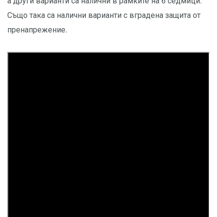
а други варианти са налични в рамките на 6 седмици.
Също така са налични варианти с вградена защита от
пренапрежение.