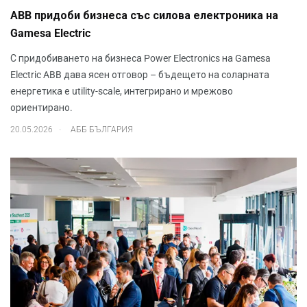
ABB придоби бизнеса със силова електроника на
Gamesa Electric
С придобиването на бизнеса Power Electronics на Gamesa
Electric ABB дава ясен отговор – бъдещето на соларната
енергетика е utility-scale, интегрирано и мрежово
ориентирано.
.
20.05.2026
АББ БЪЛГАРИЯ