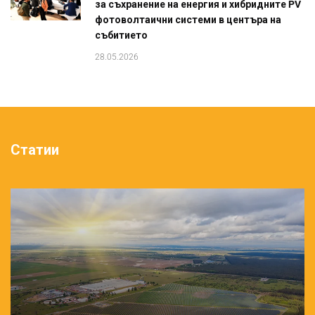
за съхранение на енергия и хибридните PV
фотоволтаични системи в центъра на
събитието
28.05.2026
Статии