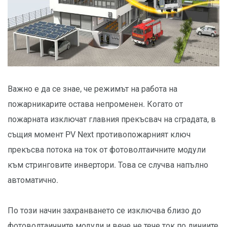
Важно е да се знае, че режимът на работа на
пожарникарите остава непроменен. Когато от
пожарната изключат главния прекъсвач на сградата, в
същия момент PV Next противопожарният ключ
прекъсва потока на ток от фотоволтаичните модули
към стринговите инвертори. Това се случва напълно
автоматично.
По този начин захранването се изключва близо до
фотоволтаичните модули и вече не тече ток по линиите