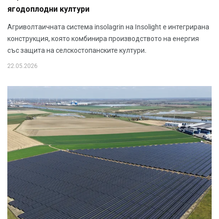
ягодоплодни култури
Агриволтаичната система insolagrin на Insolight е интегрирана
конструкция, която комбинира производството на енергия
със защита на селскостопанските култури.
22.05.2026