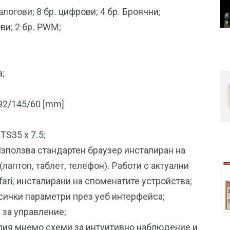
алогови; 8 бр. цифрови; 4 бр. Броячни;
ови; 2 бр. PWM;
а;
92/145/60 [mm]
TS35 x 7.5;
зползва стандартен браузер инсталиран на
аптоп, таблет, телефон). Работи с актуални
afari, инсталирани на споменатите устройства;
сички параметри през уеб интерфейса;
за управление;
ия мнемо схеми за интуитивно наблюдение и