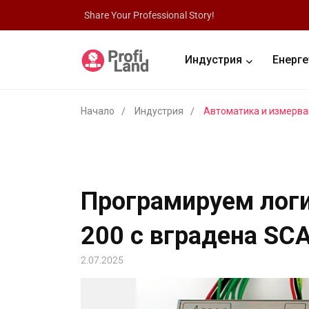
Share Your Professional Story!
Индустрия
Енерге
Начало
Индустрия
Автоматика и измерва
Програмируем логи
200 с вградена SC
2.07.2025