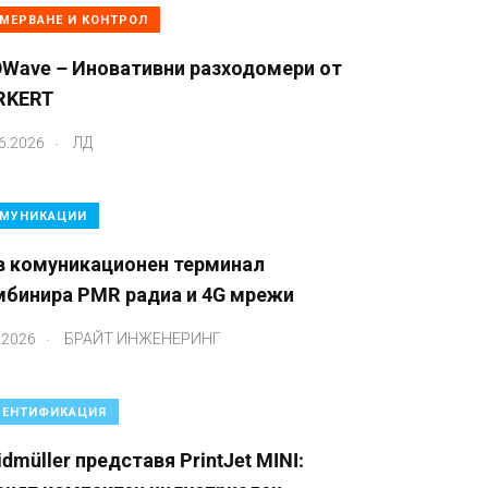
МЕРВАНЕ И КОНТРОЛ
OWave – Иновативни разходомери от
RKERT
.
6.2026
ЛД
МУНИКАЦИИ
в комуникационен терминал
мбинира PMR радиа и 4G мрежи
.
.2026
БРАЙТ ИНЖЕНЕРИНГ
ЕНТИФИКАЦИЯ
dmüller представя PrintJet MINI: