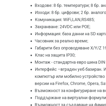
Входове: 8 бр. температури; 8 бр. ан
Изходи: 8 бр. цифрови; 2 бр. аналог
Комуникация: WiFi,LAN,RS485;
Захранване: 24VDC или POE;
Информация: база данни на SD карт
Часовник за реално време;
Габарити без опроводяване X/Y/Z 1
Клас на защита IP30;
Монтаж - стандартна евро шина DIN 
Интерфейс –вграден уеб базиран. И
компютър или мобилно устройство (л
версии на Firefox, Chrome, Opera, S
Възможност за конфигуриране на в
Поддържане на виртуални формули 
Възможност за създаване на фамил