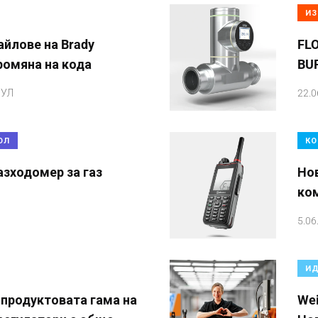
ИЗ
айлове на Brady
FL
ромяна на кода
BU
БУЛ
22.0
ОЛ
КО
азходомер за газ
Но
ко
5.06
ИД
 продуктовата гама на
Wei