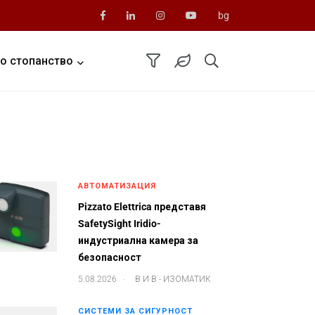
bg
о стопанство
АВТОМАТИЗАЦИЯ
Pizzato Elettrica представя
SafetySight Iridio-
индустриална камера за
безопасност
.
5.08.2026
В И В - ИЗОМАТИК
СИСТЕМИ ЗА СИГУРНОСТ