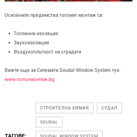
Основните предимства топлият монтаж са:
Топлинна изолация
Звукоизолация
Въздухоплътност на сградата
Вижте още за Ситемата Soudal Window System тук:
www.топълмонтаж.bg
СТРОИТЕЛНА ХИМИЯ
СУДАЛ
SOUDAL
ТАГОВЕ:
SOUDAL WINDOW SYSTEM