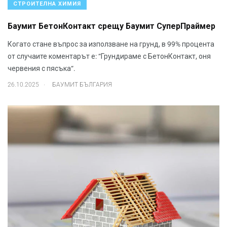
СТРОИТЕЛНА ХИМИЯ
Баумит БетонКонтакт срещу Баумит СуперПраймер
Когато стане въпрос за използване на грунд, в 99% процента
от случаите коментарът е: “Грундираме с БетонКонтакт, оня
червения с пясъка“.
.
26.10.2025
БАУМИТ БЪЛГАРИЯ