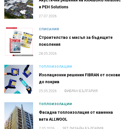
Акустични решения на KRAIBURG Relastec
и PEH Solutions
27.07.2026
СПИСАНИЯ
Строителство с мисъл за бъдещите
поколения
28.05.2026
ТОПЛОИЗОЛАЦИИ
Изолационни решения FIBRAN от основи
до покрив
.
25.05.2026
ФИБРАН БЪЛГАРИЯ
ТОПЛОИЗОЛАЦИИ
Фасадна топлоизолация от каменна
вата ALLWOOL
.
7.05.2026
ЗЕТ ДИЗАЙН БЪЛГАРИЯ