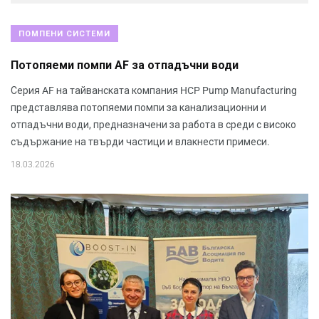
ПОМПЕНИ СИСТЕМИ
Потопяеми помпи AF за отпадъчни води
Серия AF на тайванската компания HCP Pump Manufacturing
представлява потопяеми помпи за канализационни и
отпадъчни води, предназначени за работа в среди с високо
съдържание на твърди частици и влакнести примеси.
18.03.2026