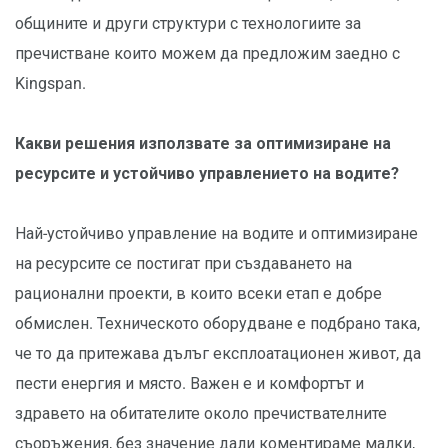
общините и други структури с технологиите за
пречистване които можем да предложим заедно с
Kingspan.
Какви решения използвате за оптимизиране на
ресурсите и устойчиво управлението на водите?
Най-устойчиво управление на водите и оптимизиране
на ресурсите се постигат при създаването на
рационални проекти, в които всеки етап е добре
обмислен. Техническото оборудване е подбрано така,
че то да притежава дълъг експлоатационен живот, да
пести енергия и място. Важен е и комфортът и
здравето на обитателите около пречиствателните
съоръжения, без значение дали коментираме малки,