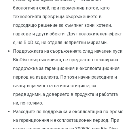
биологичен слой, при променлив поток, като
технологията превръща съоръжението в
подходящо решение за къмпинг зони, хотели,
паркове и други обекти. Друг положителен ефект
е, че BioDisc, не отделя неприятни миризми.
Поддръжката на съоръженията след начален пуск;
BioDisc съоръженията, се предлагат с планирана
поддръжка за гаранционния и експлоатационния
период на изделията. По този начин разходите и
възвръщаемостта на инвестицията, са
предвидими, а доверието в продукта и работата
ни, по-голямо.
Разходите по поддръжка и експлоатация по време
на гаранционния и експлоатационен период. При
съоръжение предвидено за 300ЕЖ, при Bio Disc,