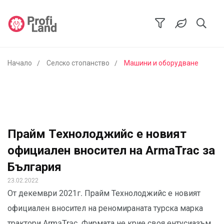
Начало
Селско стопанство
Машини и оборудване
Прайм Технолоджийс e новият
официален вносител на ArmaTrac за
България
23.02.2022
От декември 2021г. Прайм Технолоджийс е новият
официален вносител на реномираната турска марка
трактори ArmaTrac. Фирмата не крие своя ентусиазъм