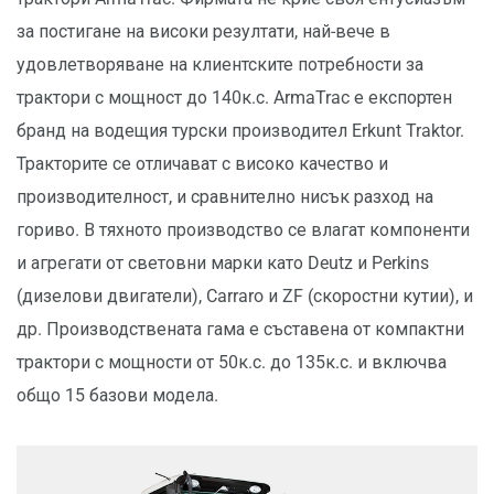
за постигане на високи резултати, най-вече в
удовлетворяване на клиентските потребности за
трактори с мощност до 140к.с. ArmaTrac е експортен
бранд на водещия турски производител Erkunt Traktor.
Тракторите се отличават с високо качество и
производителност, и сравнително нисък разход на
гориво. В тяхното производство се влагат компоненти
и агрегати от световни марки като Deutz и Perkins
(дизелови двигатели), Carraro и ZF (скоростни кутии), и
др. Производствената гама е съставена от компактни
трактори с мощности от 50к.с. до 135к.с. и включва
общо 15 базови модела.