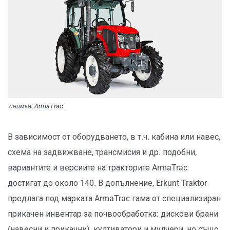
снимка: ArmaTrac
В зависимост от оборудването, в т.ч. кабина или навес,
схема на задвижване, трансмисия и др. подобни,
вариантите и версиите на тракторите ArmaTrac
достигат до около 140. В допълнение, Erkunt Traktor
предлага под марката ArmaTrac гама от специализиран
прикачен инвентар за почвообработка: дискови брани
(навесни и прикачни), култиватори и мулчери, но също