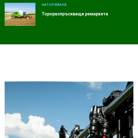
НАТОРЯВАНЕ
Тороразпръскващи ремаркета