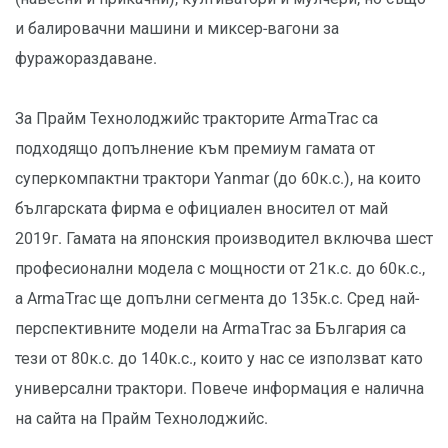
и балировачни машини и миксер-вагони за
фуражораздаване.
За Прайм Технолоджийс тракторите ArmaTrac са
подходящо допълнение към премиум гамата от
суперкомпактни трактори Yanmar (до 60к.с.), на които
българската фирма е официален вносител от май
2019г. Гамата на японския производител включва шест
професионални модела с мощности от 21к.с. до 60к.с.,
а ArmaTrac ще допълни сегмента до 135к.с. Сред най-
перспективните модели на ArmaTrac за България са
тези от 80к.с. до 140к.с., които у нас се използват като
универсални трактори. Повече информация е налична
на сайта на Прайм Технолоджийс.