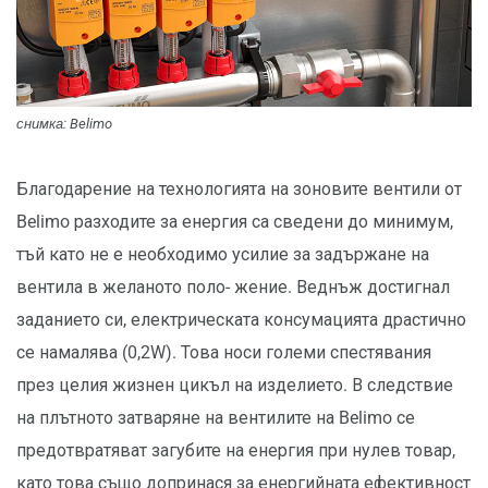
снимка: Belimo
Благодарение на технологията на зоновите вентили от
Belimo разходите за енергия са сведени до минимум,
тъй като не е необходимо усилие за задържане на
вентила в желаното поло- жение. Веднъж достигнал
заданието си, електрическата консумацията драстично
се намалява (0,2W). Това носи големи спестявания
през целия жизнен цикъл на изделието. В следствие
на плътното затваряне на вентилите на Belimo се
предотвратяват загубите на енергия при нулев товар,
като това също допринася за енергийната ефективност