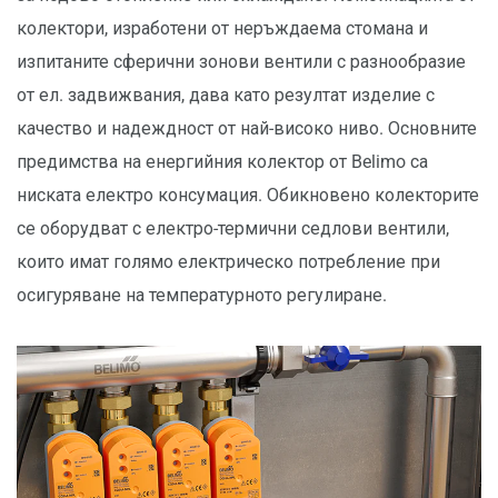
колектори, изработени от неръждаема стомана и
изпитаните сферични зонови вентили с разнообразие
от ел. задвижвания, дава като резултат изделие с
качество и надеждност от най-високо ниво. Основните
предимства на енергийния колектор от Belimo са
ниската електро консумация. Обикновено колекторите
се оборудват с електро-термични седлови вентили,
които имат голямо електрическо потребление при
осигуряване на температурното регулиране.