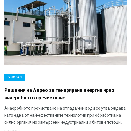
БИОГАЗ
Решения на Адрео за генериране енергия чрез
анаеробното пречистване
Анаеробното пречистване на отпадъчни води се утвърждава
като една от най-ефективните технологии при обработка на
силно органично замърсени индустриални и битови потоци.