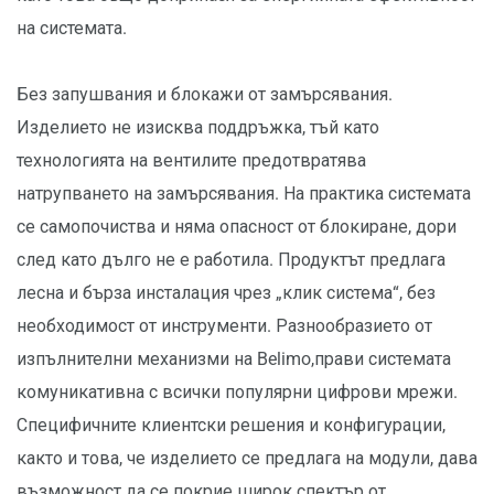
на системата.
Без запушвания и блокажи от замърсявания.
Изделието не изисква поддръжка, тъй като
технологията на вентилите предотвратява
натрупването на замърсявания. На практика системата
се самопочиства и няма опасност от блокиране, дори
след като дълго не е работила. Продуктът предлага
лесна и бърза инсталация чрез „клик система“, без
необходимост от инструменти. Разнообразието от
изпълнителни механизми на Belimo,прави системата
комуникативна с всички популярни цифрови мрежи.
Специфичните клиентски решения и конфигурации,
както и това, че изделието се предлага на модули, дава
възможност да се покрие широк спектър от