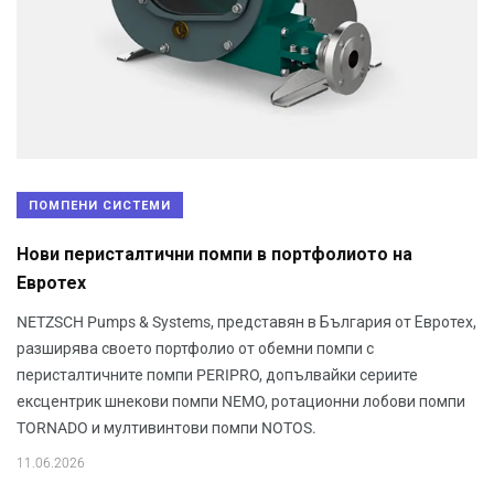
ПОМПЕНИ СИСТЕМИ
Нови перисталтични помпи в портфолиото на
Евротех
NETZSCH Pumps & Systems, представян в България от Евротех,
разширява своето портфолио от обемни помпи с
перисталтичните помпи PERIPRO, допълвайки сериите
ексцентрик шнекови помпи NEMO, ротационни лобови помпи
TORNADO и мултивинтови помпи NOTOS.
11.06.2026