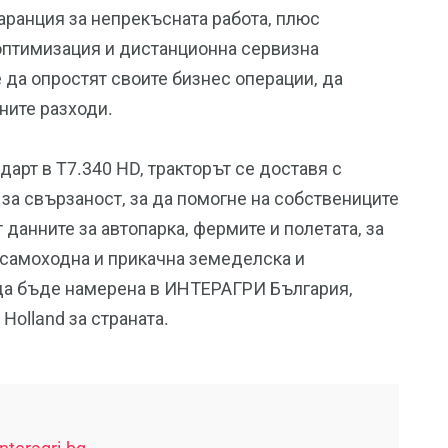
гаранция за непрекъсната работа, плюс
 оптимизация и дистанционна сервизна
 да опростят своите бизнес операции, да
ните разходи.
ндарт в T7.340 HD, тракторът се доставя с
за свързаност, за да помогне на собствениците
 данните за автопарка, фермите и полетата, за
 самоходна и прикачна земеделска и
 да бъде намерена в ИНТЕРАГРИ България,
olland за страната.