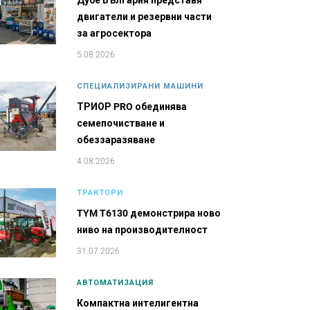
Дубе България представя
двигатели и резервни части
за агросектора
5.08.2026
СПЕЦИАЛИЗИРАНИ МАШИНИ
ТРИОР PRO обединява
семепочистване и
обеззаразяване
4.08.2026
ТРАКТОРИ
TYM T6130 демонстрира ново
ниво на производителност
31.07.2026
АВТОМАТИЗАЦИЯ
Компактна интелигентна