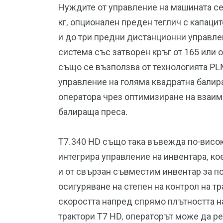
Нуждите от управление на машината се 
кг, опционален преден теглич с капацит
и до три предни дистанционни управле
система със затворен кръг от 165 или 
също се възползва от технологията PLM
управление на голяма квадратна балир
оператора чрез оптимизиране на взаим
балираща преса.
T7.340 HD също така въвежда по-високи
интегрира управление на инвентара, к
и от свързан съвместим инвентар за п
осигуряване на степен на контрол на т
скоростта напред спрямо плътността на
трактори T7 HD, операторът може да р