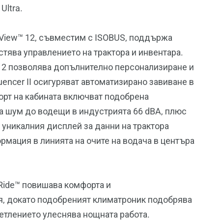
Ultra.
liView™ 12, съвместим с ISOBUS, поддържа
тява управлението на трактора и инвентара.
™ 12 позволява допълнително персонализиране и
quencer II осигуряват автоматизирано завиване в
орт на кабината включват подобрена
а шум до водещи в индустрията 66 dBA, плюс
 уникалния дисплей за данни на трактора
рмация в линията на очите на водача в центъра
 Ride™ повишава комфорта и
тя, докато подобреният климатроник подобрява
ветлението улеснява нощната работа.