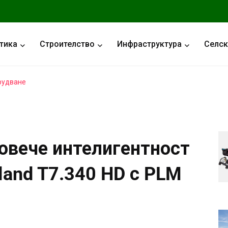
тика
Строителство
Инфраструктура
Селск
рудване
овече интелигентност
land T7.340 HD с PLM