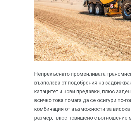
Непрекъснато променливата трансмиси
възползва от подобрения на задвижван
капацитет и нови предавки, плюс заден
всичко това помага да се осигури по-г
комбинация от възможности за висока 
размер, плюс повишено съотношение м