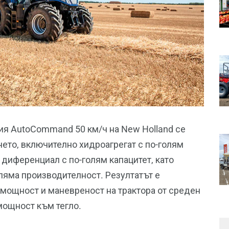
я AutoCommand 50 км/ч на New Holland се
ето, включително хидроагрегат с по-голям
 диференциал с по-голям капацитет, като
оляма производителност. Резултатът е
мощност и маневреност на трактора от среден
ощност към тегло.