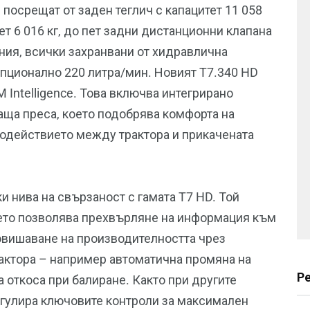
посрещат от заден теглич с капацитет 11 058
ет 6 016 кг, до пет задни дистанционни клапана
ния, всички захранвани от хидравлична
опционално 220 литра/мин. Новият T7.340 HD
 Intelligence. Това включва интегрирано
аща преса, което подобрява комфорта на
одействието между трактора и прикачената
 нива на свързаност с гамата T7 HD. Той
оето позволява прехвърляне на информация към
овишаване на производителността чрез
рактора – например автоматична промяна на
Р
 откоса при балиране. Както при другите
егулира ключовите контроли за максимален