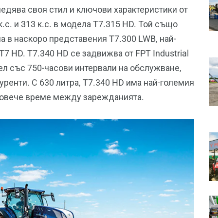
ледява своя стил и ключови характеристики от
.с. и 313 к.с. в модела T7.315 HD. Той също
а в наскоро представения T7.300 LWB, най-
T7 HD. T7.340 HD се задвижва от FPT Industrial
ел със 750-часови интервали на обслужване,
уренти. С 630 литра, T7.340 HD има най-големия
а повече време между зарежданията.