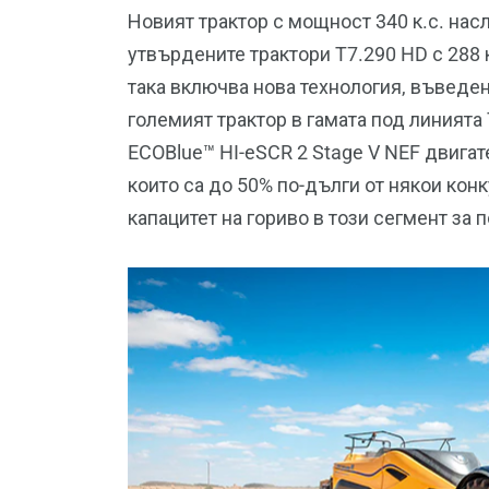
Новият трактор с мощност 340 к.с. нас
утвърдените трактори T7.290 HD с 288 к
така включва нова технология, въведен
големият трактор в гамата под линията 
ECOBlue™ HI-eSCR 2 Stage V NEF двигат
които са до 50% по-дълги от някои конк
капацитет на гориво в този сегмент з