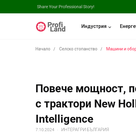
Share Your Professional Story!
Индустрия
Енерге
Начало
Селско стопанство
Машини и обо
Повече мощност, п
с трактори New Hol
Intelligence
.
7.10.2024
ИНТЕРАГРИ БЪЛГАРИЯ