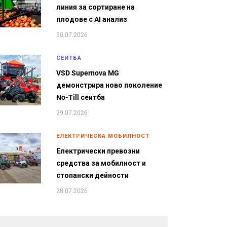
линия за сортиране на
плодове с AI анализ
30.07.2026
СЕИТБА
VSD Supernova MG
демонстрира ново поколение
No-Till сеитба
29.07.2026
ЕЛЕКТРИЧЕСКА МОБИЛНОСТ
Електрически превозни
средства за мобилност и
стопански дейности
28.07.2026