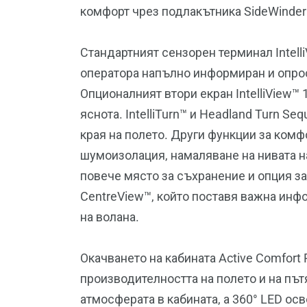
комфорт чрез подлакътника SideWinder 
Стандартният сензорен терминал Intel
оператора напълно информиран и опрос
Опционалният втори екран IntelliView
яснота. IntelliTurn™ и Headland Turn Se
края на полето. Други функции за комф
шумоизолация, намаляване на нивата н
повече място за съхранение и опция за
CentreView™, който поставя важна инфо
на волана.
Окачването на кабината Active Comfort
производителността на полето и на пъ
атмосферата в кабината, а 360° LED ос