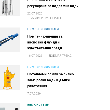
SPE помпи с честотно
регулиране за подземни води
22.07.2026
.
АДАРА ИНЖЕНЕРИНГ
ПОМПЕНИ СИСТЕМИ
Помпени решения за
вискозни флуиди и
чувствителни среди
.
16.07.2026
ДОБМАР ТРЕЙД
ПОМПЕНИ СИСТЕМИ
Потопяеми помпи за силно
замърсени води и дълги
разстояния
7.07.2026
ВиК СИСТЕМИ