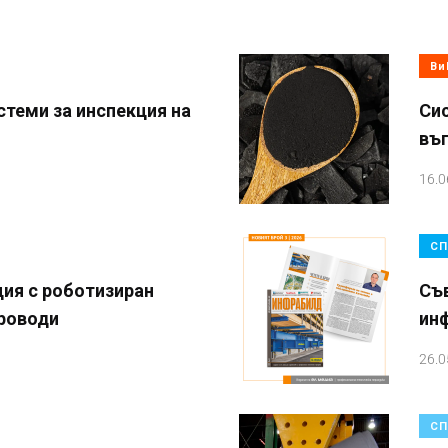
Ви
стеми за инспекция на
Сис
въг
16.0
СП
ция с роботизиран
Съ
роводи
ин
26.0
СП