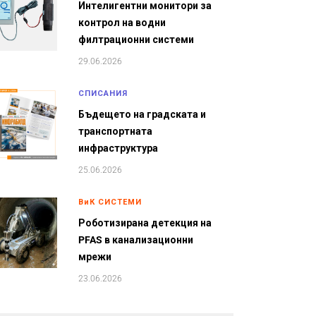
Интелигентни монитори за
контрол на водни
филтрационни системи
29.06.2026
СПИСАНИЯ
Бъдещето на градската и
транспортната
инфраструктура
25.06.2026
ВиК СИСТЕМИ
Роботизирана детекция на
PFAS в канализационни
мрежи
23.06.2026