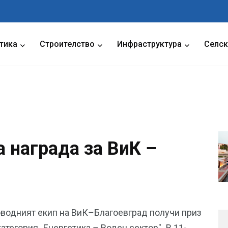
тика
Строителство
Инфраструктура
Селск
 награда за ВиК –
водният екип на ВиК–Благоевград получи приз
атегория „Енергетика – Воден сектор". В 11-