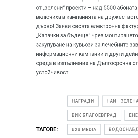
от „зелени“ проекти – над 5500 абонат
включиха в кампанията на дружеството 
дърво! Заяви своята електронна факту
„Капачки за бъдеще“ чрез монтирането
закупуване на кувьози за лечебните за
информационни кампании и други дейно
среда в изпълнение на Дългосрочна ст
устойчивост.
НАГРАДИ
НАЙ - ЗЕЛЕН
ВИК БЛАГОЕВГРАД
ЕНЕ
ТАГОВЕ:
B2B MEDIA
ВОДОСНАБД