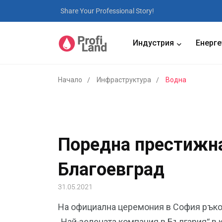
Share Your Professional Story!
Индустрия
Енерге
Начало
Инфраструктура
Водна
Поредна престижна
Благоевград
31.05.2021
На официална церемония в София ръко
„Най-зелената компания в България“ в к