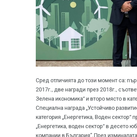
Сред отличията до този момент са: пър
2017г., две награди през 2018г., съотв
Зелена икономика“ и второ място в кате
Специална награда „Устойчиво развитие
категория „Енергетика, Воден сектор“ п
„Енергетика, воден сектор“ в десето ю
компании в България”.През изминалата