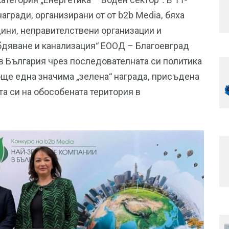
агради, организирани от от b2b Media, бяха
щини, неправителствени организации и
бдяване и канализация“ ЕООД – Благоевград
 в България чрез последователната си политика
 още една значима „зелена“ награда, присъдена
а си на обособената територия в