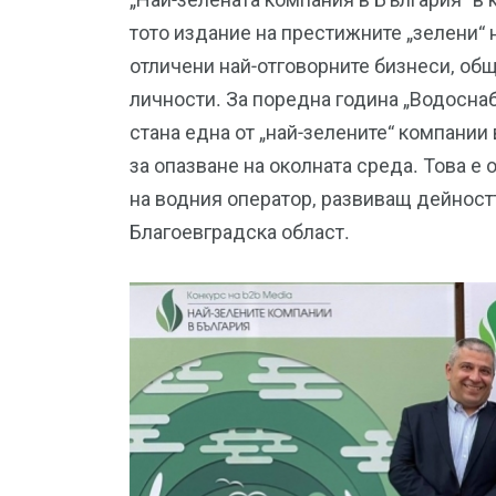
тото издание на престижните „зелени“ н
отличени най-отговорните бизнеси, об
личности. За поредна година „Водосна
стана една от „най-зелените“ компании
за опазване на околната среда. Това е
на водния оператор, развиващ дейностт
Благоевградска област.