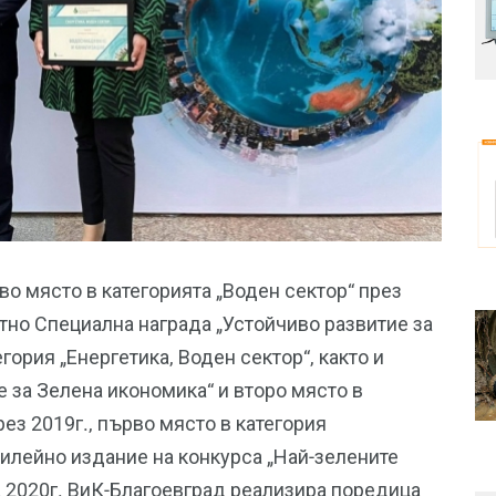
во място в категорията „Воден сектор“ през
етно Специална награда „Устойчиво развитие за
гория „Енергетика, Воден сектор“, както и
 за Зелена икономика“ и второ място в
рез 2019г., първо място в категория
билейно издание на конкурса „Най-зелените
 2020г. ВиК-Благоевград реализира поредица