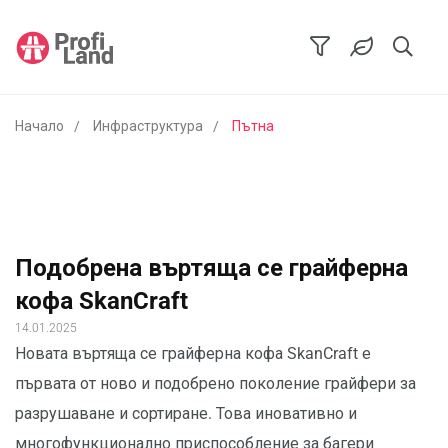
Начало
Инфраструктура
Пътна
Подобрена въртяща се грайферна
кофа SkanCraft
14.01.2025
Новата въртяща се грайферна кофа SkanCraft е
първата от ново и подобрено поколение грайфери за
разрушаване и сортиране. Това иновативно и
многофункционално приспособление за багери