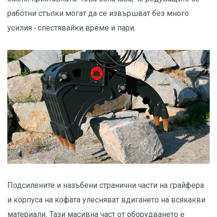
работни стъпки могат да се извършват без много
усилия - спестявайки време и пари.
Подсилените и назъбени странични части на грайфера
и корпуса на кофата улесняват вдигането на всякакви
материали. Тази масивна част от оборудването е