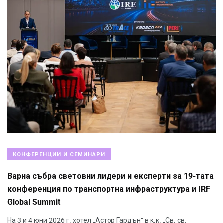
КОНФЕРЕНЦИИ И СЕМИНАРИ
Варна събра световни лидери и експерти за 19-тата
конференция по транспортна инфраструктура и IRF
Global Summit
На 3 и 4 юни 2026 г. хотел „Астор Гардън“ в к.к. „Св. св.