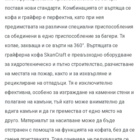
поставя нови стандарти. Комбинацията от въртяща се
кофа и грайфер е перфектна, като при нея
предимствата на различни специални приспособления
са обединени в едно приспособление за багери. Тя
копае, захваща и се върти на 360°. Въртящата се
грайферна кофа SkanCraft е превъзходно оборудване
за хидротехническо и пътно строителство, разчистване
на местата на пожар, както и за изхвърляне и
рециклиране на отпадъци. Тя е изключително
ефективна, особено за изграждане на каменни стени и
полагане на камъни, тъй като може внимателно да
вдига камъни и да ги премества от едно място на
друго. Материалът за насипване може да бъде
отстранен с помощта на функцията на кофата, без да се
сменя приставката. Това означава, че редуващите се