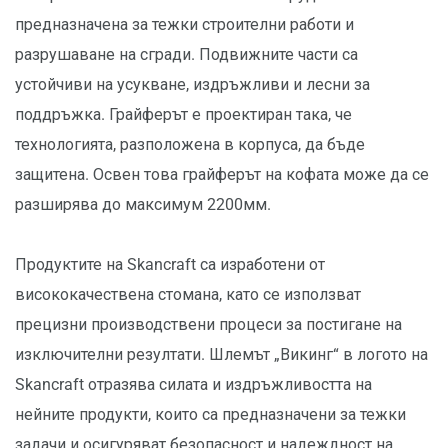
предназначена за тежки строителни работи и
разрушаване на сгради. Подвижните части са
устойчиви на усукване, издръжливи и лесни за
поддръжка. Грайферът е проектиран така, че
технологията, разположена в корпуса, да бъде
защитена. Освен това грайферът на кофата може да се
разширява до максимум 2200мм.
Продуктите на Skancraft са изработени от
висококачествена стомана, като се използват
прецизни производствени процеси за постигане на
изключителни резултати. Шлемът „Викинг“ в логото на
Skancraft отразява силата и издръжливостта на
нейните продукти, които са предназначени за тежки
задачи и осигуряват безопасност и надеждност на