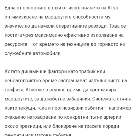
Една от основните ползи от използването на AI за
оптимизиране на маршрути е способността му
значително да намали оперативните разходи. Това се
постига чрез максимално ефективно използване на
ресурсите – от времето на техниците до горивото на
служебните автомобили.
Когато динамични фактори като трафик или
неблагоприятно време застрашават изпълнението на
графика, AI може в реално време да препланира
маршрутите, за да избегне забавяния. Системата отчита
както текущи, така и прогнозирани събития – например
очаквано натоварване по конкретни пътни артерии
около празници, или блокиране на трасета поради
ремонти или масови събития.