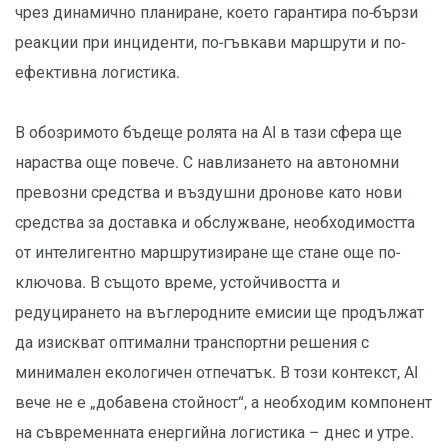
чрез динамично планиране, което гарантира по-бързи
реакции при инциденти, по-гъвкави маршрути и по-
ефективна логистика.
В обозримото бъдеще ролята на AI в тази сфера ще
нараства още повече. С навлизането на автономни
превозни средства и въздушни дронове като нови
средства за доставка и обслужване, необходимостта
от интелигентно маршрутизиране ще стане още по-
ключова. В същото време, устойчивостта и
редуцирането на въглеродните емисии ще продължат
да изискват оптимални транспортни решения с
минимален екологичен отпечатък. В този контекст, AI
вече не е „добавена стойност“, а необходим компонент
на съвременната енергийна логистика – днес и утре.