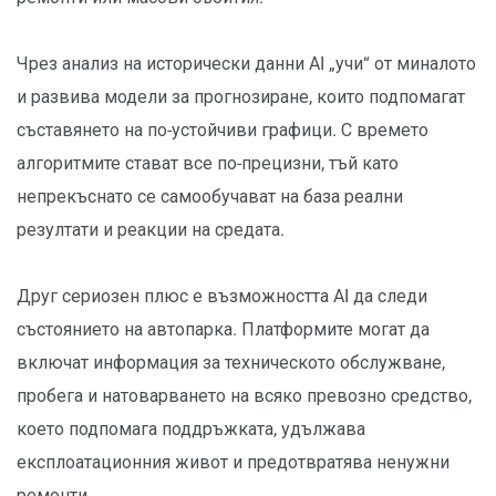
Чрез анализ на исторически данни AI „учи“ от миналото
и развива модели за прогнозиране, които подпомагат
съставянето на по-устойчиви графици. С времето
алгоритмите стават все по-прецизни, тъй като
непрекъснато се самообучават на база реални
резултати и реакции на средата.
Друг сериозен плюс е възможността AI да следи
състоянието на автопарка. Платформите могат да
включат информация за техническото обслужване,
пробега и натоварването на всяко превозно средство,
което подпомага поддръжката, удължава
експлоатационния живот и предотвратява ненужни
ремонти.