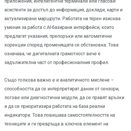
приложения, интелигентни терминали или гласови
асистенти за достъп до информация, доклади, карти и
актуализирани маршрути. Работата на терен изисква
умения за работа с AI-базирани интерфейси, които
предлагат указания, препоръки или автоматични
корекции според променящата се обстановка. Това
означава, че дигиталната грамотност вече е
задължителна част от професионалния профил.
Също толкова важно е и аналитичното мислене –
способността да се интерпретират данни от сензори,
логове или диагностични модули, да се правят връзки
и да се приоритизира работата на база реални
индикатори. Това повишава самостоятелността на
техниците и ги превръща в ключов елемент на