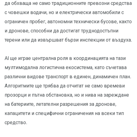
да обхваща не само традиционните превозни средства
с човешки водачи, но и електрически автомобили с
ограничен пробег, автономни технически бусове, както
и дронове, способни да достигат труднодостъпни
терени или да извършват бързи инспекции от въздуха.
AI ще играе централна роля в координацията на тази
мултимодална логистична екосистема, като съчетава
различни видове транспорт в единен, динамичен план.
Алгоритмите ще трябва да отчитат не само времеви
прозорци и пътна обстановка, но и нива на зареждане
на батериите, летателни разрешения за дронове,
капацитети и специфични ограничения на всеки тип
средство.