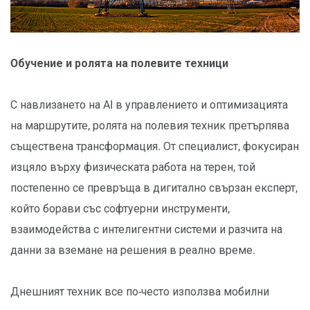
Oбучение и ролята на полевите техници
С навлизането на AI в управлението и оптимизацията
на маршрутите, ролята на полевия техник претърпява
съществена трансформация. От специалист, фокусиран
изцяло върху физическата работа на терен, той
постепенно се превръща в дигитално свързан експерт,
който борави със софтуерни инструменти,
взаимодейства с интелигентни системи и разчита на
данни за вземане на решения в реално време.
Днешният техник все по-често използва мобилни