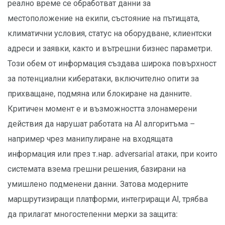
реално време се обработват данни за
местоположение на екипи, състояние на пътищата,
климатични условия, статус на оборудване, клиентски
адреси и заявки, както и вътрешни бизнес параметри.
Този обем от информация създава широка повърхност
за потенциални кибератаки, включително опити за
прихващане, подмяна или блокиране на данните.
Критичен момент е и възможността злонамерени
действия да нарушат работата на AI алгоритъма –
например чрез манипулиране на входящата
информация или през т.нар. adversarial атаки, при които
системата взема грешни решения, базирани на
умишлено подменени данни. Затова модерните
маршрутизиращи платформи, интегриращи AI, трябва
да прилагат многостепенни мерки за защита: