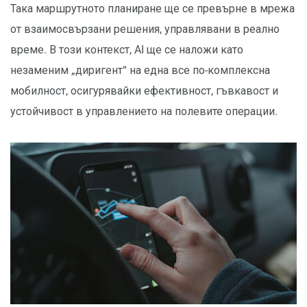
Така маршрутното планиране ще се превърне в мрежа
от взаимосвързани решения, управлявани в реално
време. В този контекст, AI ще се наложи като
незаменим „диригент“ на една все по-комплексна
мобилност, осигурявайки ефективност, гъвкавост и
устойчивост в управлението на полевите операции.