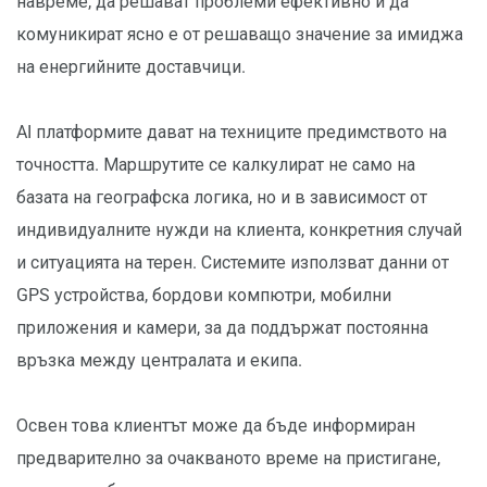
навреме, да решават проблеми ефективно и да
комуникират ясно е от решаващо значение за имиджа
на енергийните доставчици.
AI платформите дават на техниците предимството на
точността. Маршрутите се калкулират не само на
базата на географска логика, но и в зависимост от
индивидуалните нужди на клиента, конкретния случай
и ситуацията на терен. Системите използват данни от
GPS устройства, бордови компютри, мобилни
приложения и камери, за да поддържат постоянна
връзка между централата и екипа.
Освен това клиентът може да бъде информиран
предварително за очакваното време на пристигане,