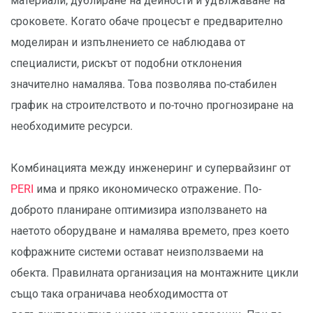
материали, дублиране на дейности и удължаване на
сроковете. Когато обаче процесът е предварително
моделиран и изпълнението се наблюдава от
специалисти, рискът от подобни отклонения
значително намалява. Това позволява по-стабилен
график на строителството и по-точно прогнозиране на
необходимите ресурси.
Комбинацията между инженеринг и супервайзинг от
PERI
има и пряко икономическо отражение. По-
доброто планиране оптимизира използването на
наетото оборудване и намалява времето, през което
кофражните системи остават неизползваеми на
обекта. Правилната организация на монтажните цикли
също така ограничава необходимостта от