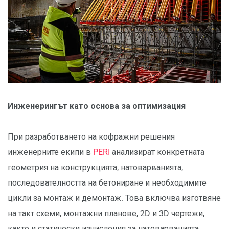
Инженерингът като основа за оптимизация
При разработването на кофражни решения
инженерните екипи в
PERI
анализират конкретната
геометрия на конструкцията, натоварванията,
последователността на бетониране и необходимите
цикли за монтаж и демонтаж. Това включва изготвяне
на такт схеми, монтажни планове, 2D и 3D чертежи,
както и статически изчисления за натоварванията