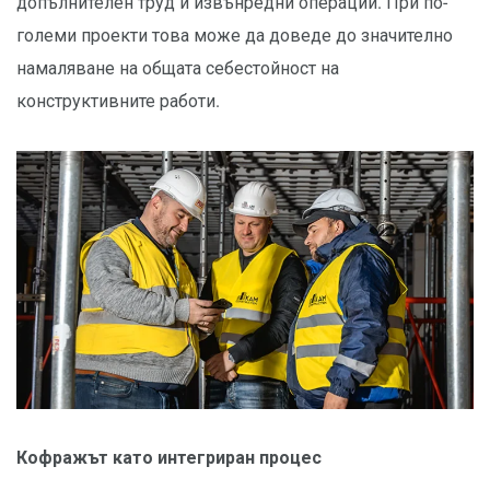
допълнителен труд и извънредни операции. При по-
големи проекти това може да доведе до значително
намаляване на общата себестойност на
конструктивните работи.
Кофражът като интегриран процес