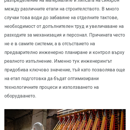
разпределение на материалите и липсата на синхрон
между различните етапи на строителството. В много
случаи това води до забавяне на отделните тактове,
необходимост от допълнителен труд и увеличаване на
разходите за механизация и персонал. Причината често
не е в самите системи, а в отсъствието на
предварително инженерно планиране и контрол върху
реалното изпълнение. Именно тук инженерингът
придобива ключово значение, тъй като позволява още
на етап подготовка да бъдат оптимизирани
технологичните процеси и използването на
оборудването.