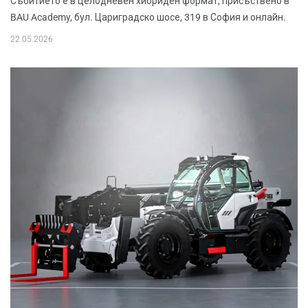
Събитието е в целодневен хибриден формат, присъствено в
BAU Academy, бул. Цариградско шосе, 319 в София и онлайн.
22.05.2026