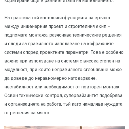
коригирани още в ранните етапи на изпълнението.
На практика той изпълнява функцията на връзка
между инженерния проект и строителния екип –
подпомага монтажа, разяснява техническите решения
и следи за правилното използване на кофражните
системи според проектните параметри. Това е особено
важно при използване на системи с висока степен на
модулност, при които неправилното сглобяване може
да доведе до неравномерно натоварване,
нестабилност или необходимост от повторен монтаж.
Освен технически контрол, супервайзингът подобрява
и организацията на работа, тъй като намалява нуждата
от решения на място.