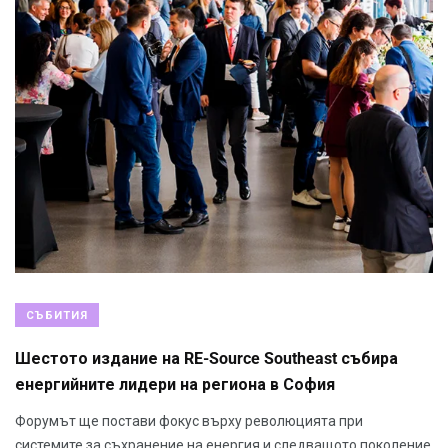
СЪБИТИЯ
Шестото издание на RE-Source Southeast събира
енергийните лидери на региона в София
Форумът ще постави фокус върху революцията при
системите за съхранение на енергия и следващото поколение