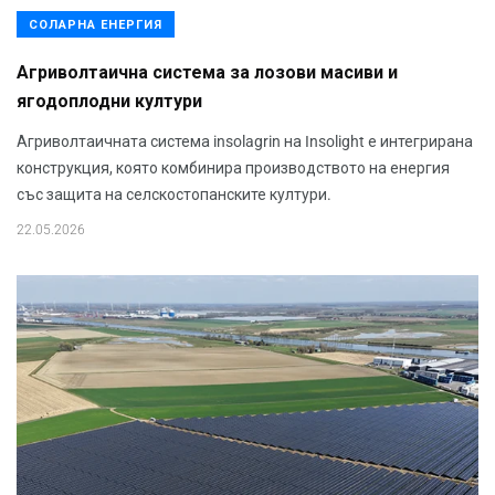
СОЛАРНА ЕНЕРГИЯ
Агриволтаична система за лозови масиви и
ягодоплодни култури
Агриволтаичната система insolagrin на Insolight е интегрирана
конструкция, която комбинира производството на енергия
със защита на селскостопанските култури.
22.05.2026