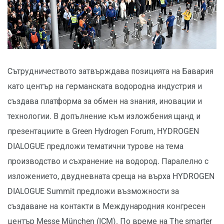
Сътрудничеството затвърждава позицията на Бавария
като център на германската водородна индустрия и
създава платформа за обмен на знания, иновации и
технологии. В допълнение към изложбения щанд и
презентациите в Green Hydrogen Forum, HYDROGEN
DIALOGUE предложи тематични турове на тема
производство и съхранение на водород. Паралелно с
изложението, двудневната среща на върха HYDROGEN
DIALOGUE Summit предложи възможности за
създаване на контакти в Международния конгресен
център Messe München (ICM). По време на The smarter