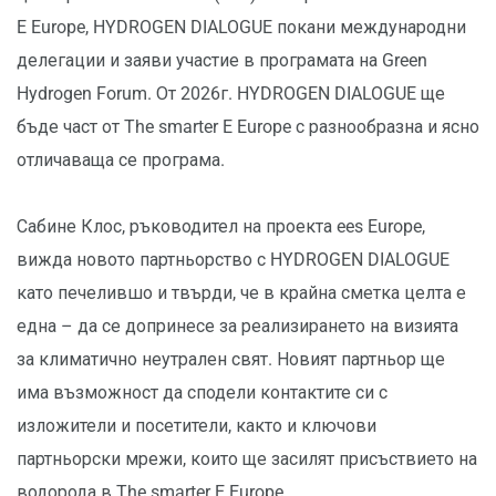
E Europe, HYDROGEN DIALOGUE покани международни
делегации и заяви участие в програмата на Green
Hydrogen Forum. От 2026г. HYDROGEN DIALOGUE ще
бъде част от The smarter E Europe с разнообразна и ясно
отличаваща се програма.
Сабине Клос, ръководител на проекта ees Europe,
вижда новото партньорство с HYDROGEN DIALOGUE
като печелившо и твърди, че в крайна сметка целта е
една – да се допринесе за реализирането на визията
за климатично неутрален свят. Новият партньор ще
има възможност да сподели контактите си с
изложители и посетители, както и ключови
партньорски мрежи, които ще засилят присъствието на
водорода в The smarter E Europe.