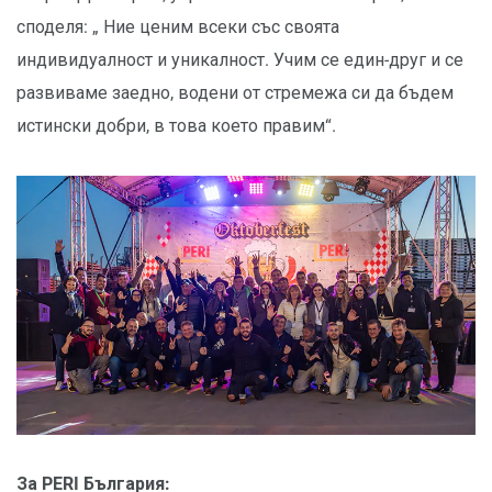
споделя: „ Ние ценим всеки със своята
индивидуалност и уникалност. Учим се един-друг и се
развиваме заедно, водени от стремежа си да бъдем
истински добри, в това което правим“.
За PERI България: