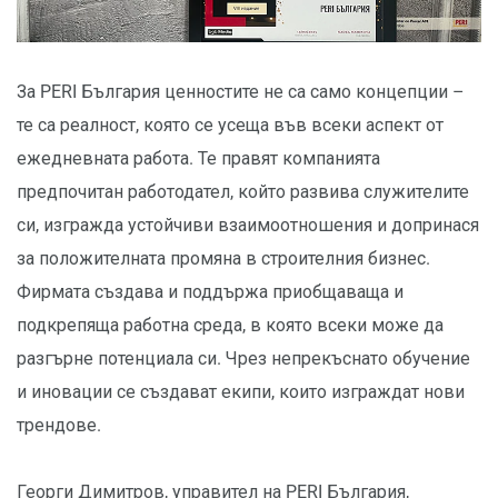
За PERI България ценностите не са само концепции –
те са реалност, която се усеща във всеки аспект от
ежедневната работа. Те правят компанията
предпочитан работодател, който развива служителите
си, изгражда устойчиви взаимоотношения и допринася
за положителната промяна в строителния бизнес.
Фирмата създава и поддържа приобщаваща и
подкрепяща работна среда, в която всеки може да
разгърне потенциала си. Чрез непрекъснато обучение
и иновации се създават екипи, които изграждат нови
трендове.
Георги Димитров, управител на PERI България,