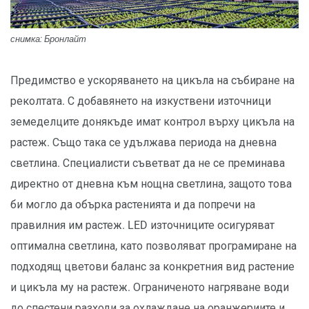
снимка: Бронлайт
Предимство е ускоряването на цикъла на събиране на
реколтата. С добавянето на изкуствени източници
земеделците донякъде имат контрол върху цикъла на
растеж. Също така се удължава периода на дневна
светлина. Специалисти съветват да не се преминава
директно от дневна към нощна светлина, защото това
би могло да обърка растенията и да попречи на
правилния им растеж. LED източниците осигуряват
оптимална светлина, като позволяват програмиране на
подходящ цветови баланс за конкретния вид растение
и цикъла му на растеж. Ограниченото нагряване води
до спестени разходи за охлаждане на оранжериите и