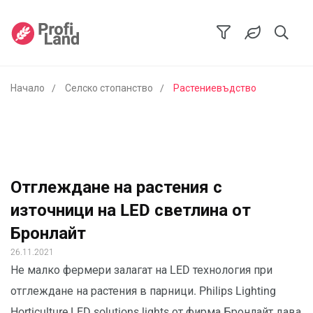
Начало
Селско стопанство
Растениевъдство
Отглеждане на растения с
източници на LED светлина от
Бронлайт
26.11.2021
Не малко фермери залагат на LED технология при
отглеждане на растения в парници. Philips Lighting
Horticulture LED solutions lights от фирма Бронлайт дава