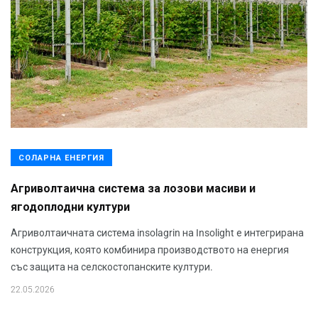
СОЛАРНА ЕНЕРГИЯ
Агриволтаична система за лозови масиви и
ягодоплодни култури
Агриволтаичната система insolagrin на Insolight е интегрирана
конструкция, която комбинира производството на енергия
със защита на селскостопанските култури.
22.05.2026