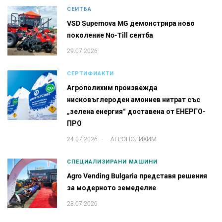
СЕИТБА
VSD Supernova MG демонстрира ново
поколение No-Till сеитба
29.07.2026
СЕРТИФИАКТИ
Агрополихим произвежда
нисковъглероден амониев нитрат със
„зелена енергия“ доставена от ЕНЕРГО-
ПРО
.
24.07.2026
АГРОПОЛИХИМ
СПЕЦИАЛИЗИРАНИ МАШИНИ
Agro Vending Bulgaria представя решения
за модерното земеделие
23.07.2026