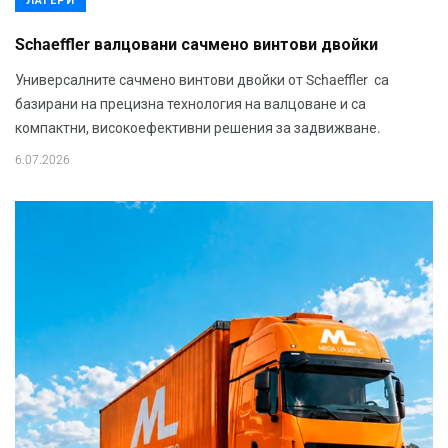
ЛАГЕРИ
Schaeffler валцовани сачмено винтови двойки
Универсалните сачмено винтови двойки от Schaeffler са
базирани на прецизна технология на валцоване и са
компактни, високоефективни решения за задвижване.
6.07.2026