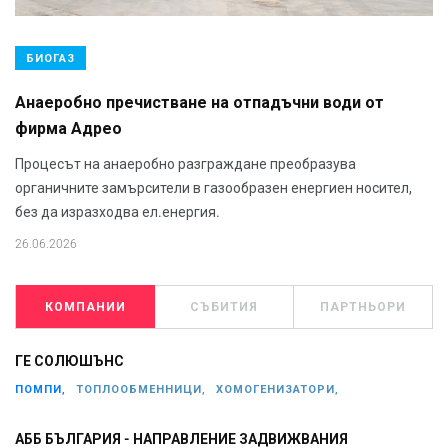
БИОГАЗ
Анаеробно пречистване на отпадъчни води от
фирма Адрео
Процесът на анаеробно разграждане преобразува
органичните замърсители в газообразен енергиен носител,
без да изразходва ел.енергия.
26.06.2026
КОМПАНИИ
СЪБИТИЯ
ПАРТНЬОРИ
ГЕ СОЛЮШЪНС
ПОМПИ,
ТОПЛООБМЕННИЦИ,
ХОМОГЕНИЗАТОРИ,
АББ БЪЛГАРИЯ - НАПРАВЛЕНИЕ ЗАДВИЖВАНИЯ