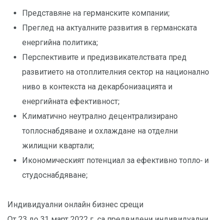
Представяне на германските компании;
Преглед на актуалните развития в германската
енергийна политика;
Перспективите и предизвикателствата пред
развитието на отоплителния сектор на национално
ниво в контекста на декарбонизацията и
енергийната ефективност;
Климатично неутрално децентрализирано
топлоснабдяване и охлаждане на отделни
жилищни квартали;
Икономическият потенциал за ефективно топло- и
студоснабдяване;
Индивидуални онлайн бизнес срещи
От 23 до 31 март 2022 г. са предвидени индивидуални