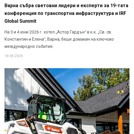
Варна събра световни лидери и експерти за 19-тата
конференция по транспортна инфраструктура и IRF
Global Summit
На 3 и 4 юни 2026 г. хотел „Астор Гардън“ в к.к. „Св. св.
Константин и Елена“, Варна, беше домакин на ключово
международно събитие.
18.06.2026