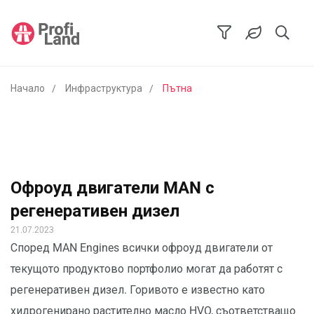
Начало
Инфраструктура
Пътна
Офроуд двигатели MAN с
регенеративен дизел
21.07.2023
Според MAN Engines всички офроуд двигатели от
текущото продуктово портфолио могат да работят с
регенеративен дизел. Горивото е известно като
хидрогенирано растително масло HVO, съответстващо