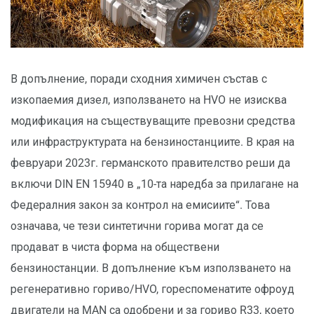
В допълнение, поради сходния химичен състав с
изкопаемия дизел, използването на HVO не изисква
модификация на съществуващите превозни средства
или инфраструктурата на бензиностанциите. В края на
февруари 2023г. германското правителство реши да
включи DIN EN 15940 в „10-та наредба за прилагане на
Федералния закон за контрол на емисиите“. Това
означава, че тези синтетични горива могат да се
продават в чиста форма на обществени
бензиностанции. В допълнение към използването на
регенеративно гориво/HVO, гореспоменатите офроуд
двигатели на MAN са одобрени и за гориво R33, което