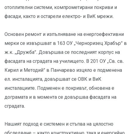
отоплителни системи, компрометирани покриви и
фасади, както и остарели електро- и ВиК мрежи.
Основен ремонт и изпълняване на енергоефективни
мерки се извършват в 163 ОУ „Черноризец Храбър“ в
ж.к. „Дружба“. Довършва се последният корпус на
фасадата на сградата на училището. В 201 ОУ „Св. св.
Кирил и Методий“ в Панчарево изцяло е подменена
ел. инсталацията, довършват се ОВК и ВиК
инсталациите. Подменен е покривът, обновена е
дограмата и в момента се довършва фасадата на
сградата.
Нашият подход е системен и стъпва на цялостно
обследване – както конструктивно, така и енергийно.