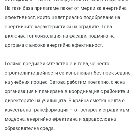
На тази база прилагаме пакет от мерки за енергийна
ефективност, които целят реално подобряване на
енергийните характеристики на сградите. Това
включва топлоизолация на фасади, подмяна на
дограма с висока енергийна ефективност.
Голямо предизвикателство е и това, че често
строителните дейности се изпълняват без прекъсване
на учебния процес. Затова работим поетапно, с ясна
организация и планиране в координация с районите и
директорите на училищата. В крайна сметка целта е
качествена трансформация – от остарели сгради към
модерна, енергийно ефективна и здравословна
образователна среда.