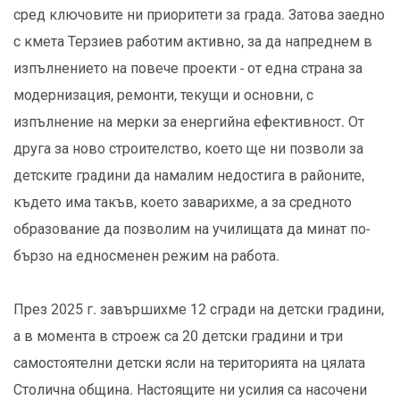
сред ключовите ни приоритети за града. Затова заедно
с кмета Терзиев работим активно, за да напреднем в
изпълнението на повече проекти - от една страна за
модернизация, ремонти, текущи и основни, с
изпълнение на мерки за енергийна ефективност. От
друга за ново строителство, което ще ни позволи за
детските градини да намалим недостига в районите,
където има такъв, което заварихме, а за средното
образование да позволим на училищата да минат по-
бързо на едносменен режим на работа.
През 2025 г. завършихме 12 сгради на детски градини,
а в момента в строеж са 20 детски градини и три
самостоятелни детски ясли на територията на цялата
Столична община. Настоящите ни усилия са насочени