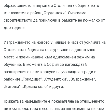
образованието и науката и Столичната община, като
възложител е район „Студентски“. Очакваме
строителството да приключи в рамките на по-малко от
две години.
Изграждането на новото училище е част от усилията на
Столичната община за осигуряване на достатъчно
места и преминаване към едносменен режим на
обучение. В момента в София се изграждат 8
разширения с нови корпуси на училищни сгради в
районите „Триадица“, „Студентски“, „Възраждане“,
„Витоша“, „Красно село” и други.
Грижата за най-малките е показателна за отношението
ни към града, това е ясен знак за ангажимента ни към