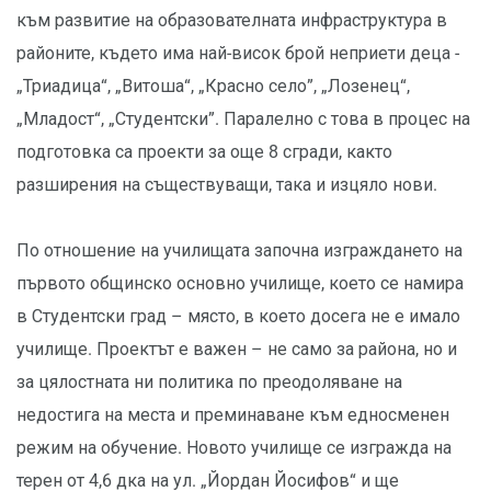
към развитие на образователната инфраструктура в
районите, където има най-висок брой неприети деца -
„Триадица“, „Витоша“, „Красно село”, „Лозенец“,
„Младост“, „Студентски”. Паралелно с това в процес на
подготовка са проекти за още 8 сгради, както
разширения на съществуващи, така и изцяло нови.
По отношение на училищата започна изграждането на
първото общинско основно училище, което се намира
в Студентски град – място, в което досега не е имало
училище. Проектът е важен – не само за района, но и
за цялостната ни политика по преодоляване на
недостига на места и преминаване към едносменен
режим на обучение. Новото училище се изгражда на
терен от 4,6 дка на ул. „Йордан Йосифов“ и ще