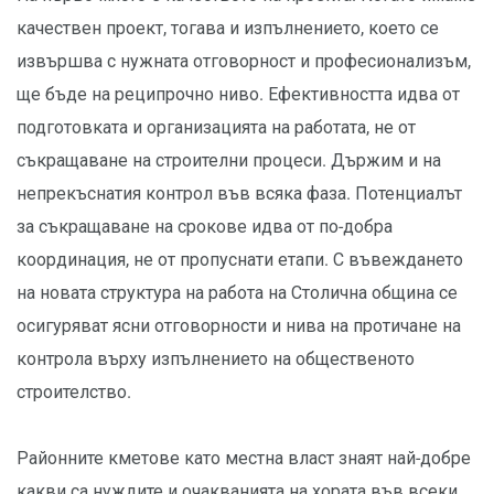
качествен проект, тогава и изпълнението, което се
извършва с нужната отговорност и професионализъм,
ще бъде на реципрочно ниво. Ефективността идва от
подготовката и организацията на работата, не от
съкращаване на строителни процеси. Държим и на
непрекъснатия контрол във всяка фаза. Потенциалът
за съкращаване на срокове идва от по-добра
координация, не от пропуснати етапи. С въвеждането
на новата структура на работа на Столична община се
осигуряват ясни отговорности и нива на протичане на
контрола върху изпълнението на общественото
строителство.
Районните кметове като местна власт знаят най-добре
какви са нуждите и очакванията на хората във всеки