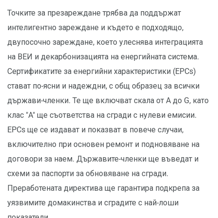
Точките за презареждане трябва да поддържат
интелигентно зареждане и където е подходящо,
двупосочно зареждане, което улеснява интеграцията
на ВЕИ и декарбонизацията на енергийната система.
Сертификатите за енергийни характеристики (EPCs)
стават по-ясни и надеждни, с общ образец за всички
държави-членки. Те ще включват скала от A до G, като
клас "A" ще съответства на сгради с нулеви емисии.
EPCs ще се издават и показват в повече случаи,
включително при основен ремонт и подновяване на
договори за наем. Държавите-членки ще въведат и
схеми за паспорти за обновяване на сгради.
Преработената директива ще гарантира подкрепа за
уязвимите домакинства и сградите с най-лоши
показатели.