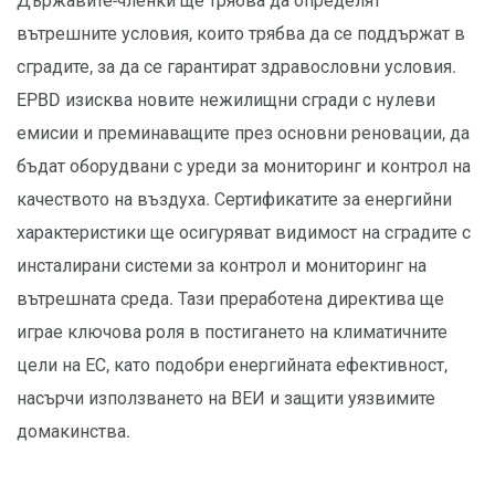
Държавите-членки ще трябва да определят
вътрешните условия, които трябва да се поддържат в
сградите, за да се гарантират здравословни условия.
EPBD изисква новите нежилищни сгради с нулеви
емисии и преминаващите през основни реновации, да
бъдат оборудвани с уреди за мониторинг и контрол на
качеството на въздуха. Сертификатите за енергийни
характеристики ще осигуряват видимост на сградите с
инсталирани системи за контрол и мониторинг на
вътрешната среда. Тази преработена директива ще
играе ключова роля в постигането на климатичните
цели на ЕС, като подобри енергийната ефективност,
насърчи използването на ВЕИ и защити уязвимите
домакинства.