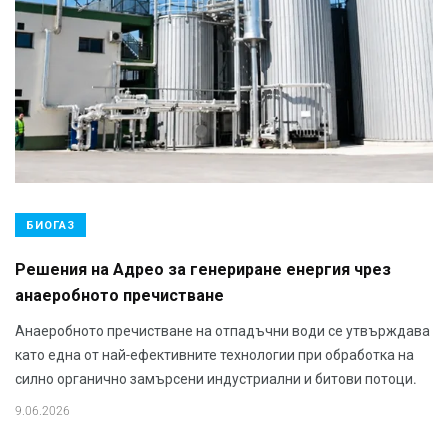
БИОГАЗ
Решения на Адрео за генериране енергия чрез
анаеробното пречистване
Анаеробното пречистване на отпадъчни води се утвърждава
като една от най-ефективните технологии при обработка на
силно органично замърсени индустриални и битови потоци.
9.06.2026