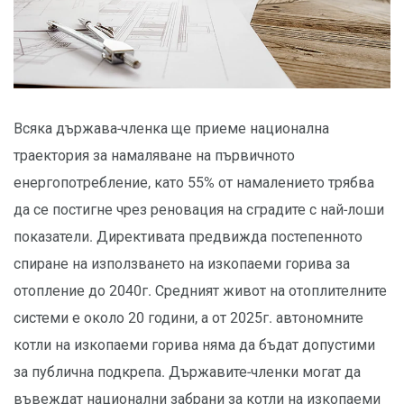
Всяка държава-членка ще приеме национална
траектория за намаляване на първичното
енергопотребление, като 55% от намалението трябва
да се постигне чрез реновация на сградите с най-лоши
показатели. Директивата предвижда постепенното
спиране на използването на изкопаеми горива за
отопление до 2040г. Средният живот на отоплителните
системи е около 20 години, а от 2025г. автономните
котли на изкопаеми горива няма да бъдат допустими
за публична подкрепа. Държавите-членки могат да
въвеждат национални забрани за котли на изкопаеми