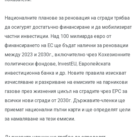
Националните планове за реновация на сгради трябва
да осигурят достатъчно финансиране и да мобилизират
частни инвестиции. Над 100 милиарда евро от
финансирането на ЕС ще бъдат налични за реновации
между 2023 и 2030г., включително чрез Кохезионните
политически фондове, InvestEU, Европейската
инвестиционна банка и др. Новите правила изискват
изчисляване и разкриване на емисиите на парникови
газове през жизнения цикъл на сградите чрез EPC за
всички нови сгради от 2030г. Държавите-членки ще
приемат национални пътни карти и ще определят цели
за намаляване на тези емисии.