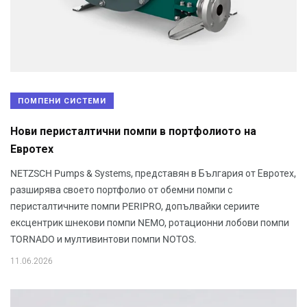
ПОМПЕНИ СИСТЕМИ
Нови перисталтични помпи в портфолиото на
Евротех
NETZSCH Pumps & Systems, представян в България от Евротех,
разширява своето портфолио от обемни помпи с
перисталтичните помпи PERIPRO, допълвайки сериите
ексцентрик шнекови помпи NEMO, ротационни лобови помпи
TORNADO и мултивинтови помпи NOTOS.
11.06.2026