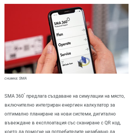
снимка: SMA
°
SMA 360
предлага създаване на симулации на място,
включително интегриран енергиен калкулатор за
оптимално планиране на нови системи, дигитално
въвеждане в експлоатация със сканиране с QR код,
което да помогне на потребителите незабавно да