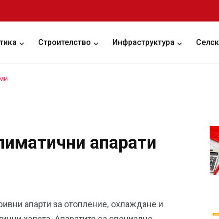
тика
Строителство
Инфраструктура
Селск
еми
лиматични апарати
ривни апарти за отопление, охлаждане и
ични халета. Апаратите са специално