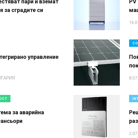
естяват пари и вземат
PV 
 за сградите си
ма
16.0
СО
тегрирано управление
По
по
ЛГАРИЯ
8.07
ОСТ
IN
тема за аварийна
Реш
сансьори
раз
2.07