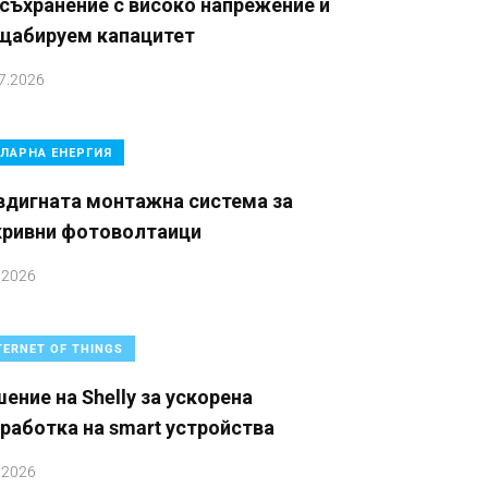
съхранение с високо напрежение и
щабируем капацитет
7.2026
ЛАРНА ЕНЕРГИЯ
вдигната монтажна система за
кривни фотоволтаици
.2026
TERNET OF THINGS
ение на Shelly за ускорена
работка на smart устройства
.2026