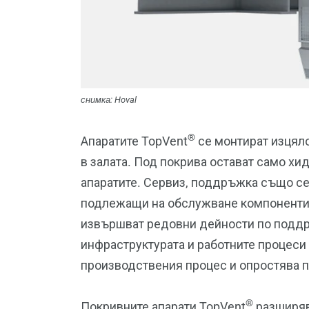
снимка: Hoval
®
Апаратите TopVent
се монтират изцяло
в залата. Под покрива остават само х
апаратите. Сервиз, поддръжка също се
подлежащи на обслужване компоненти с
извършват редовни дейности по поддр
инфраструктурата и работните процеси 
производствения процес и опростява п
®
Покривните апарати TopVent
разширява