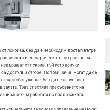
 от покрива, без да е необходим достъп вътре
идравличното и електрическото свързване на
 извършват от покрив, тъй като всички
а достъпни отгоре. По този начин могат да се
ъжка и обслужване, без да се нарушават
в залата. Това спестява прекъсването на
ланирането на работата по поддръжката.
т концепцията за зоново управление на Hoval: