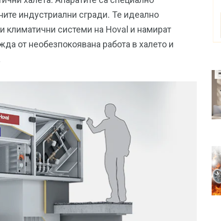
ните индустриални сгради. Те идеално
 климатични системи на Hoval и намират
да от необезпокоявана работа в халето и
.