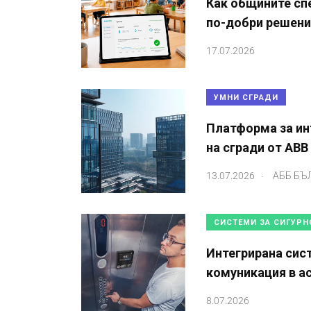
Как общините сп
по-добри решения
17.07.2026
УМНИ СГРАДИ
Платформа за ин
на сгради от ABB
.
13.07.2026
АББ БЪ
СИСТЕМИ ЗА СИГУРН
Интегрирана сис
комуникация в а
8.07.2026