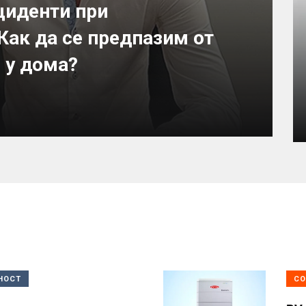
циденти при
Как да се предпазим от
 у дома?
НОСТ
СО