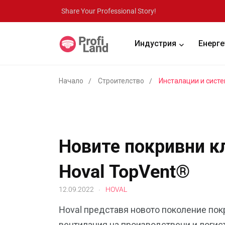
Share Your Professional Story!
Индустрия
Енерге
Начало
Строителство
Инсталации и сист
Новите покривни к
Hoval TopVent®
.
12.09.2022
HOVAL
Hoval представя новото поколение пок
вентилация на производствени и логист