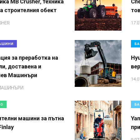
ика MB Crusher, техника
Спе
на строителния обект
то
SHER
17.0
АШИНИ
БА
ция за преработка на
Hyu
и, доставена и
ве
лев Машинъри
14.0
 МАШИНЪРИ
ВО
БА
телни машини за пътна
Ya
inlay
при
9.07