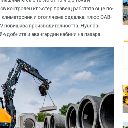
ов контролен клъстер правещ работата още по-
р климатроник и отопляема седалка, плюс DAB-
 V повишава производителността. Hyundai
-удобните и авангардни кабини на пазара.