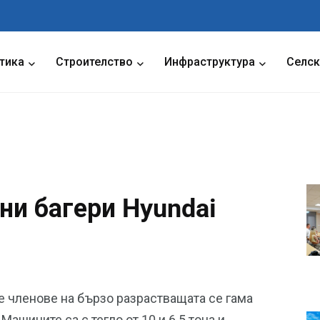
тика
Строителство
Инфраструктура
Селск
ни багери Hyundai
 членове на бързо разрастващата се гама
Машините са с тегло от 10 и 6,5 тона и