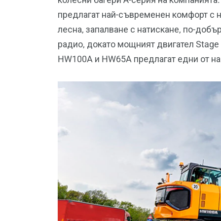
предлагат най-съвременен комфорт с н
лесна, запалване с натискане, по-добъ
радио, докато мощният двигател Stage
HW100A и HW65A предлагат едни от най