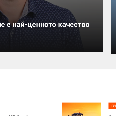
е е най-ценното качество
ГУ