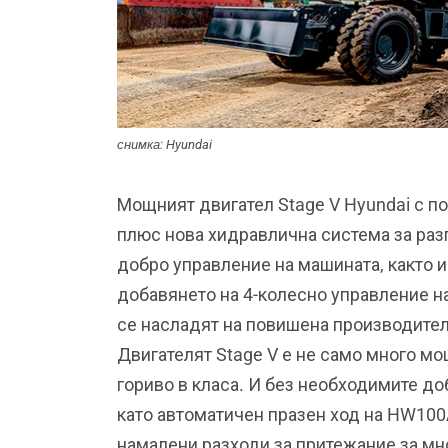
снимка: Hyundai
Мощният двигател Stage V Hyundai с по
плюс нова хидравлична система за раз
добро управление на машината, както и
добавянето на 4-колесно управление н
се насладят на повишена производител
Двигателят Stage V е не само много мо
гориво в класа. И без необходимите до
като автоматичен празен ход на HW100A
намалени разходи за притежание за мн