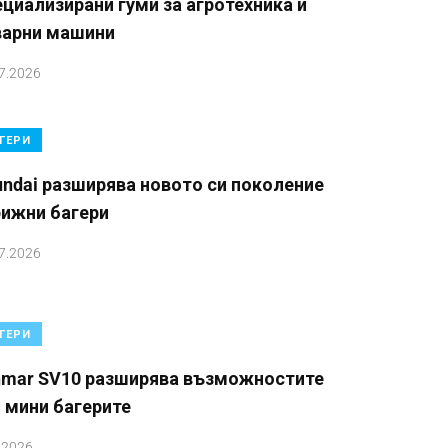
циализирани гуми за агротехника и
варни машини
7.2026
ГЕРИ
ndai разширява новото си поколение
рижни багери
7.2026
ГЕРИ
nmar SV10 разширява възможностите
 мини багерите
.2026