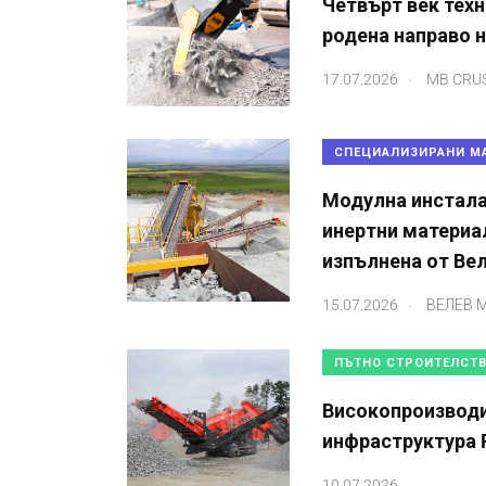
Четвърт век техн
родена направо 
.
17.07.2026
MB CRU
СПЕЦИАЛИЗИРАНИ М
Модулна инстала
инертни материал
изпълнена от Ве
.
15.07.2026
ВЕЛЕВ
ПЪТНО СТРОИТЕЛСТ
Високопроизводи
инфраструктура F
10.07.2026