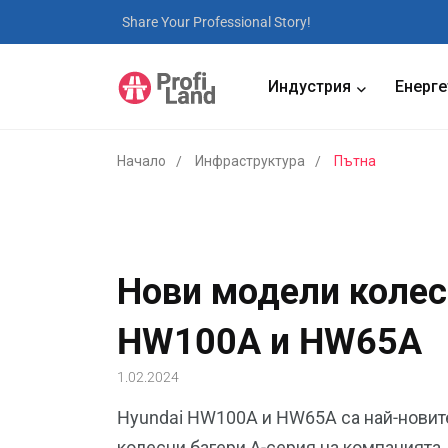
Share Your Professional Story!
Индустрия
Енерге
Начало
Инфраструктура
Пътна
Нови модели колес
HW100A и HW65A
1.02.2024
Hyundai HW100A и HW65A са най-новите
колесни багери А-серия на компанията. 