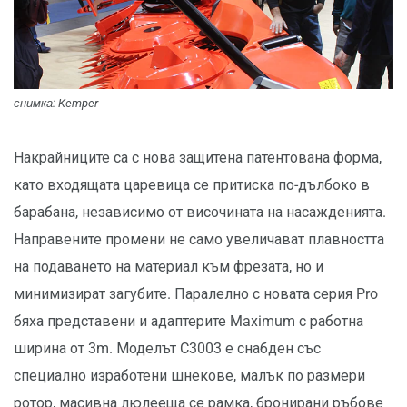
снимка: Kemper
Накрайниците са с нова защитена патентована форма,
като входящата царевица се притиска по-дълбоко в
барабана, независимо от височината на насажденията.
Направените промени не само увеличават плавността
на подаването на материал към фрезата, но и
минимизират загубите. Паралелно с новата серия Pro
бяха представени и адаптерите Maximum с работна
ширина от 3m. Моделът C3003 е снабден със
специално изработени шнекове, малък по размери
ротор, масивна люлееща се рамка, бронирани ръбове