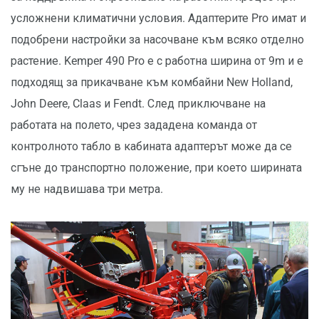
усложнени климатични условия. Адаптерите Pro имат и
подобрени настройки за насочване към всяко отделно
растение. Kemper 490 Pro е с работна ширина от 9m и е
подходящ за прикачване към комбайни New Holland,
John Deere, Claas и Fendt. След приключване на
работата на полето, чрез зададена команда от
контролното табло в кабината адаптерът може да се
сгъне до транспортно положение, при което ширината
му не надвишава три метра.