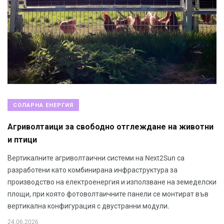
СОЛАРНА ЕНЕРГИЯ
Агриволтаици за свободно отглеждане на животни
и птици
Вертикалните агриволтаични системи на Next2Sun са
разработени като комбинирана инфраструктура за
производство на електроенергия и използване на земеделски
площи, при която фотоволтаичните панели се монтират във
вертикална конфигурация с двустранни модули.
24.06.2026