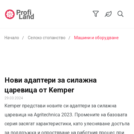
Начало
Селско стопанство
Машини и оборудване
Нови адаптери за силажна
царевица от Kemper
29.03.2024
Kemper представи новите си адаптери за силажна
царевица на Agritechnica 2023. Промените на базовата
серия засягат характеристики, като улесняване достъпа
за поддръжка и опростяване на работния процес при