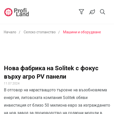
Начало
Селско стопанство
Машини и оборудване
Нова фабрика на Solitek с фокус
върхy агро PV панели
11.07.2024
В отговор на нарастващото търсене на възобновяема
енергия, литовската компания Solitek обяви
инвестиция от близо 50 милиона евро за изграждането
на нов завод за производство на соларни модули в