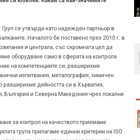
ния си юбилей. Какви са най-значимите
 Груп се утвърди като надежден партньор в
Балканите. Началото бе поставено през 2010 г. в
компания и централа, със скромната цел да
яме оборудване само в сферата на контрола
ение на компетенциите си, разширихме
анични изпитвания, металография, химичен
но разширихме дейността си в Хърватия,
я, България и Северна Македония чрез локални
ване за контрол на качеството приемаме
ялата група прилагаме единни критерии на ISO