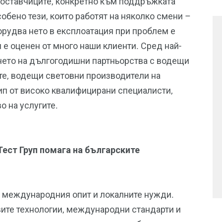
доставчиците, конкретно към поддръжката
обено тези, които работят на няколко смени –
орудва нето в експлоатация при проблем е
е оценен от много наши клиенти. Сред най-
нето на дългогодишни партньорства с водещи
те, водещи световни производители на
кип от високо квалифицирани специалисти,
о на услугите.
ест Груп помага на българските
у международния опит и локалните нужди.
вите технологии, международни стандарти и