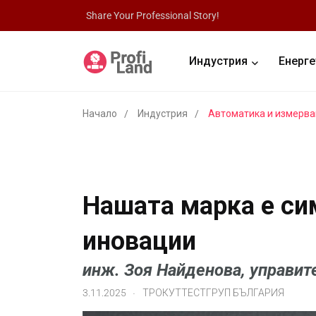
Share Your Professional Story!
Индустрия
Енерге
Начало
Индустрия
Автоматика и измерва
Нашата марка е си
иновации
инж. Зоя Найденова, управите
.
3.11.2025
ТРОКУТТЕСТГРУП БЪЛГАРИЯ