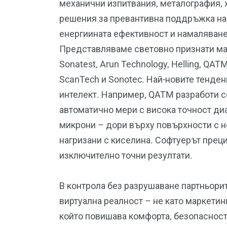
механични изпитвания, металография, 
решения за превантивна поддръжка на
енергиината ефективност и намаляване
Представляваме световно признати марки
Sonatest, Arun Technology, Helling, QATM,
ScanTech и Sonotec. Най-новите тенден
интелект. Например, QATM разработи с
автоматично мери с висока точност ди
микрони – дори върху повърхности с н
нагризани с киселина. Софтуерът прец
изключително точни резултати.
В контрола без разрушаване партньорит
виртуална реалност – не като маркетин
който повишава комфорта, безопасностт