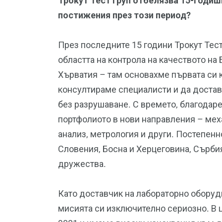
Трокут Тест Груп отбелязва 15-годиш
постижения през този период?
През последните 15 години Трокут Тест
областта на контрола на качеството на 
Хърватия – там основахме първата си 
консултираме специалисти и да достав
без разрушаване. С времето, благодар
портфолиото в нови направления – мех
анализ, метрология и други. Постепен
Словения, Босна и Херцеговина, Сърби
дружества.
Като доставчик на лабораторно оборуд
мисията си изключително сериозно. В ц