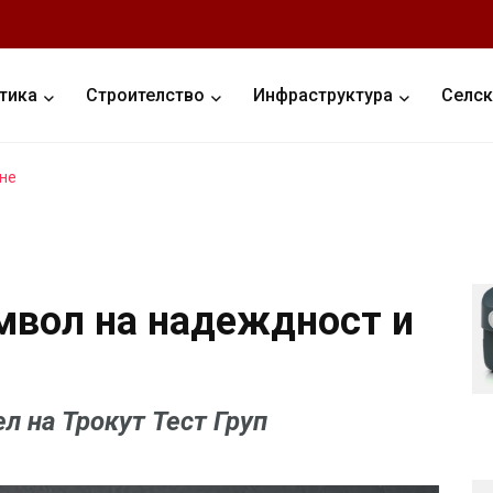
тика
Строителство
Инфраструктура
Селск
не
мвол на надеждност и
л на Трокут Тест Груп