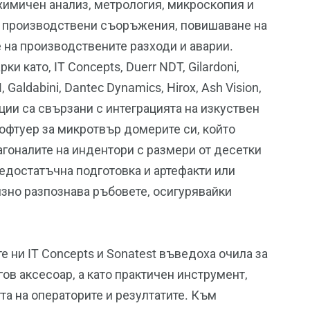
химичен анализ, метрология, микроскопия и
 производствени съоръжения, повишаване на
 на производствените разходи и аварии.
 като, IT Concepts, Duerr NDT, Gilardoni,
 Galdabini, Dantec Dynamics, Hirox, Ash Vision,
ции са свързани с интеграцията на изкуствен
офтуер за микротвър домерите си, който
агоналите на индентори с размери от десетки
едостатъчна подготовка и артефакти или
изно разпознава ръбовете, осигурявайки
е ни IT Concepts и Sonatest въведоха очила за
гов аксесоар, а като практичен инструмент,
а на операторите и резултатите. Към