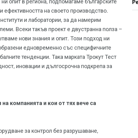
я ни опит в региона, подпомагаме българските
Р
и ефективността на своето производство.
нститути и лаборатории, за да намерим
леми. Всеки такъв проект е двустранна полза –
упваме нови знания и опит. Този подход ни
ъобразени едновременно със специфичните
обалните тенденции. Така марката Трокут Тест
дност, иновации и дългосрочна подкрепа за
 на компанията и кои от тях вече са
рудване за контрол без разрушаване,