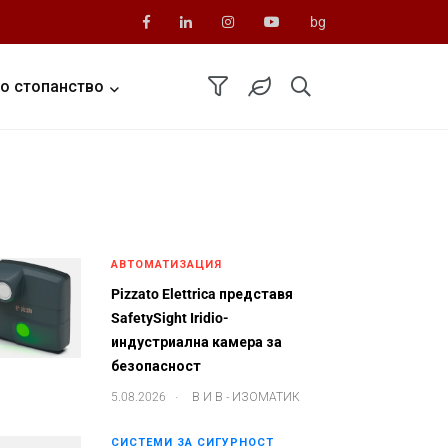
bg
о стопанство
АВТОМАТИЗАЦИЯ
Pizzato Elettrica представя
SafetySight Iridio-
индустриална камера за
безопасност
.
5.08.2026
В И В - ИЗОМАТИК
СИСТЕМИ ЗА СИГУРНОСТ