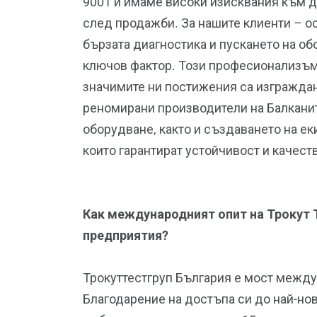
9001 и имаме високи изисквания към 
след продажби. За нашите клиенти – ос
бързата диагностика и пускането на об
ключов фактор. Този професионализъм 
значимите ни постижения са изгражда
реномирани производители на Балкани
оборудване, както и създаването на е
които гарантират устойчивост и качеств
Как международният опит на Трокут Т
предприятия?
Трокуттестгруп България е мост межд
Благодарение на достъпа си до най-но