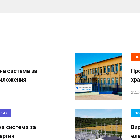
ПР
на система за
Пр
риложения
хр
22.0
РГИЯ
ПО
на система за
Вир
ергия
ел