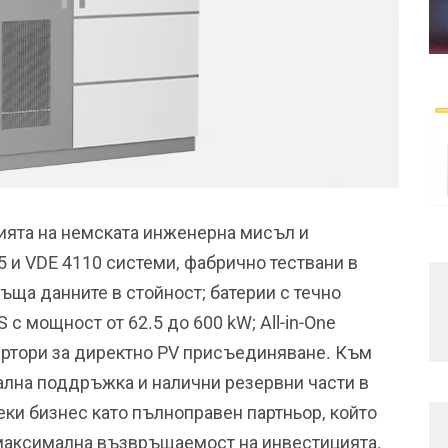
ията на немската инженерна мисъл и
5 и VDE 4110 системи, фабрично тествани в
ъща данните в стойност; батерии с течно
с мощност от 62.5 до 600 kW; All-in-One
ертори за директно PV присъединяване. Към
кална поддръжка и налични резервни части в
еки бизнес като пълноправен партньор, който
 максимална възвръщаемост на инвестицията.