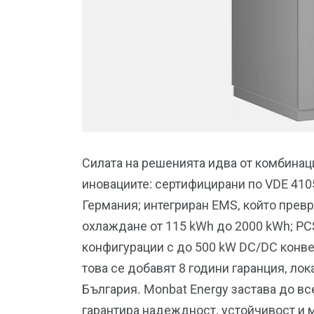
Силата на решенията идва от комбинац
иновациите: сертифицирани по VDE 410
Германия; интегриран EMS, който превр
охлаждане от 115 kWh до 2000 kWh; PCS 
конфигурации с до 500 kW DC/DC конв
това се добавят 8 години гаранция, ло
България. Monbat Energy застава до вс
гарантира надеждност, устойчивост и