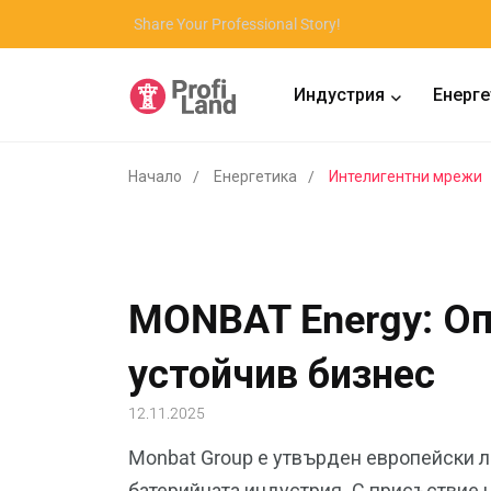
Share Your Professional Story!
Индустрия
Енерге
Начало
Енергетика
Интелигентни мрежи
MONBAT Energy: Оп
устойчив бизнес
12.11.2025
Monbat Group е утвърден европейски л
батерийната индустрия. С присъствие н