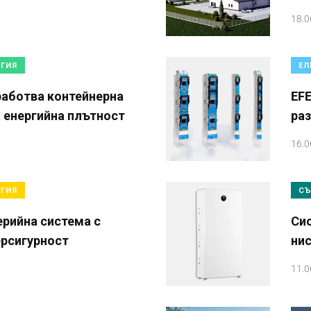
18.0
РГИЯ
ЕЛ
зработва контейнерна
EFE
а енергийна плътност
ра
16.0
РГИЯ
СЪ
ерийна система с
Сис
ерсигурност
нис
11.0