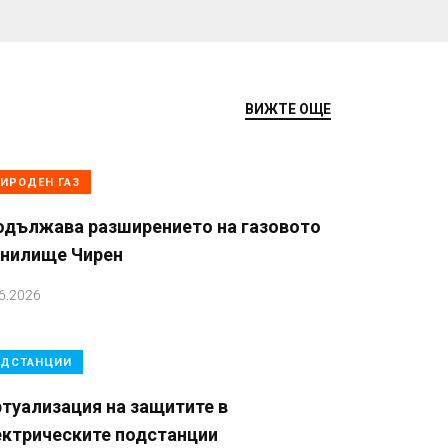
ВИЖТЕ ОЩЕ
ИРОДЕН ГАЗ
одължава разширението на газовото
анилище Чирен
6.2026
ДСТАНЦИИ
туализация на защитите в
ектрическите подстанции