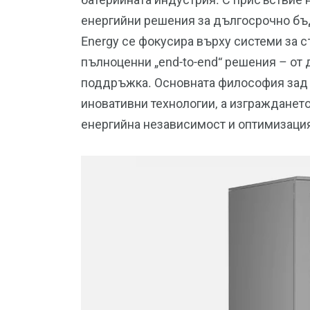
енергийни решения за дългосрочно бъд
Energy се фокусира върху системи за с
пълноценни „end-to-end“ решения – от 
поддръжка. Основната философия зад т
иновативни технологии, а изграждането
енергийна независимост и оптимизация