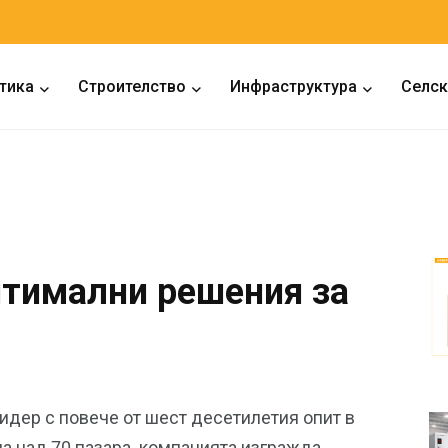
тика
Строителство
Инфраструктура
Селск
тимални решения за
идер с повече от шест десетилетия опит в
а над 70 пазара, компанията изгражда