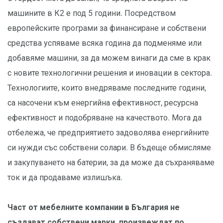
машините в К2 е под 5 години. Посредством
европейските програми за финансиране и собствени
средства успяваме всяка година да подменяме или
добавяме машини, за да можем винаги да сме в крак
с новите технологични решения и иновации в сектора.
Технологиите, които внедряваме последните години,
са насочени към енергийна ефективност, ресурсна
ефективност и подобряване на качеството. Мога да
отбележа, че предприятието задоволява енергийните
си нужди със собствени солари. В бъдеще обмисляме
и закупуването на батерии, за да може да съхраняваме
ток и да продаваме излишъка.
Част от мебелните компании в България не
създават собствени марки, произвеждат по