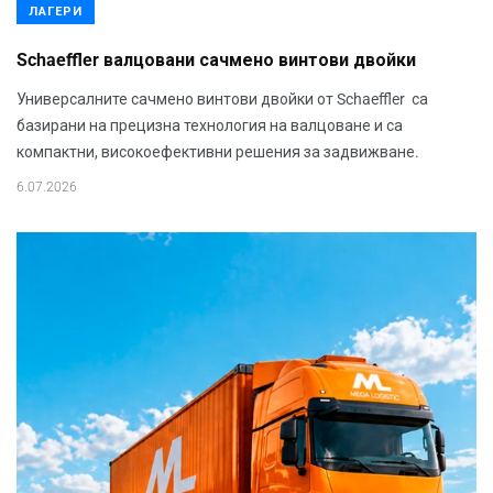
ЛАГЕРИ
Schaeffler валцовани сачмено винтови двойки
Универсалните сачмено винтови двойки от Schaeffler са
базирани на прецизна технология на валцоване и са
компактни, високоефективни решения за задвижване.
6.07.2026