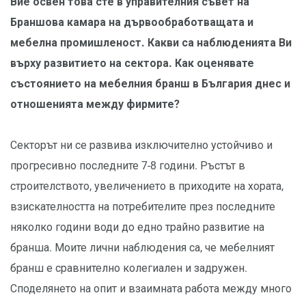
Вие освен това сте в управителния съвет на
Браншова камара на дървообработващата и
мебелна промишленост. Какви са наблюденията Ви
върху развитието на сектора. Как оценявате
състоянието на мебелния бранш в България днес и
отношенията между фирмите?
Секторът ни се развива изключително устойчиво и
прогресивно последните 7-8 години. Ръстът в
строителството, увеличението в приходите на хората,
взискателността на потребителите през последните
няколко години води до едно трайно развитие на
бранша. Моите лични наблюдения са, че мебелният
бранш е сравнително колегиален и задружен.
Споделянето на опит и взаимната работа между много