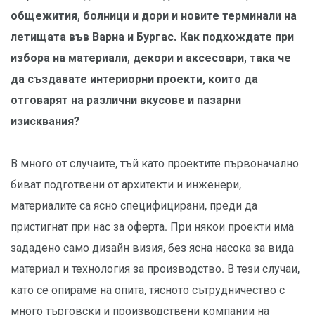
общежития, болници и дори и новите терминали на
летищата във Варна и Бургас. Как подхождате при
избора на материали, декори и аксесоари, така че
да създавате интериорни проекти, които да
отговарят на различни вкусове и пазарни
изисквания?
В много от случаите, тъй като проектите първоначално
биват подготвени от архитекти и инженери,
материалите са ясно специфицирани, преди да
пристигнат при нас за оферта. При някои проекти има
зададено само дизайн визия, без ясна насока за вида
материал и технология за производство. В тези случаи,
като се опираме на опита, тясното сътрудничество с
много търговски и производствени компании на