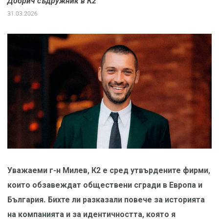
Добрич съдружник в К2
31.03.2026
Уважаеми г-н Милев, К2 е сред утвърдените фирми,
които обзавеждат обществени сгради в Европа и
България. Бихте ли разказали повече за историята
на компанията и за идентичността, която я