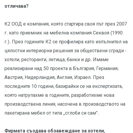
отличава?
К2 ООД е компания, която стартира своя път през 2007
г. като приемник на мебелна компания Секвоя (1990
г.). През годините К2 се профилира като изпълнител на
цялостни интериорни решения за обществени сгради -
хотели, ресторанти, летища, банки и др. Имаме
реализирани над 50 проекта в България, Германия,
Австрия, Нидерландия, Англия, Израел. През
последните 10 години, базирайки се на експертизата,
която натрупахме в годините, разработихме нова
производствена линия, насочена в производството на
пакетирана мебел от типа „сглоби си сам“.
Фирмата създава обзавеждане за хотели,