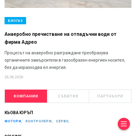
БИОГАЗ
Анаеробно пречистване на отпадъчни води от
фирма Адрео
Процесът на анаеробно разграждане преобразува
органичните замърсители в газообразен енергиен носител,
без да изразходва ел.енергия.
26.06.2026
КОМПАНИИ
СЪБИТИЯ
ПАРТНЬОРИ
КЬОВА ЮРЪП
МОТОРИ,
КОНТРОЛЕРИ,
СЕРВО,