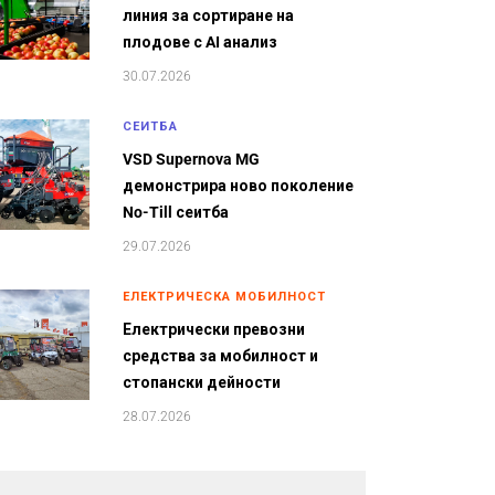
линия за сортиране на
плодове с AI анализ
30.07.2026
СЕИТБА
VSD Supernova MG
демонстрира ново поколение
No-Till сеитба
29.07.2026
ЕЛЕКТРИЧЕСКА МОБИЛНОСТ
Електрически превозни
средства за мобилност и
стопански дейности
28.07.2026