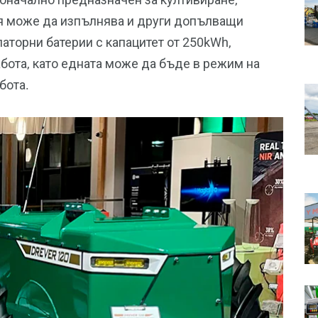
ия може да изпълнява и други допълващи
латорни батерии с капацитет от 250kWh,
абота, като едната може да бъде в режим на
обота.