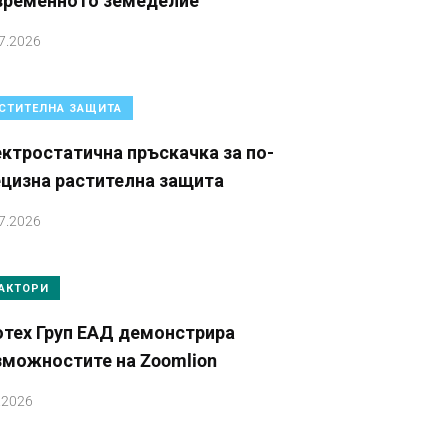
временното земеделие
7.2026
СТИТЕЛНА ЗАЩИТА
ктростатична пръскачка за по-
ецизна растителна защита
7.2026
АКТОРИ
отех Груп ЕАД демонстрира
зможностите на Zoomlion
.2026