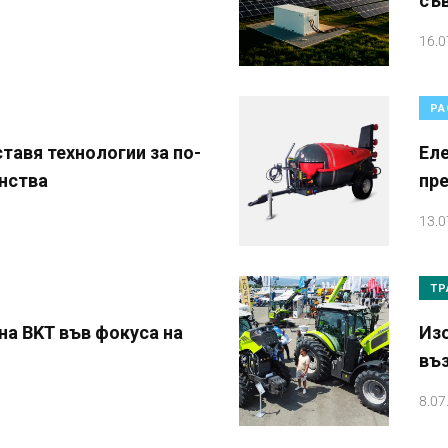
съ
16.0
РА
тавя технологии за по-
Еле
нства
пр
13.0
ТР
на BKT във фокуса на
Из
въ
8.07