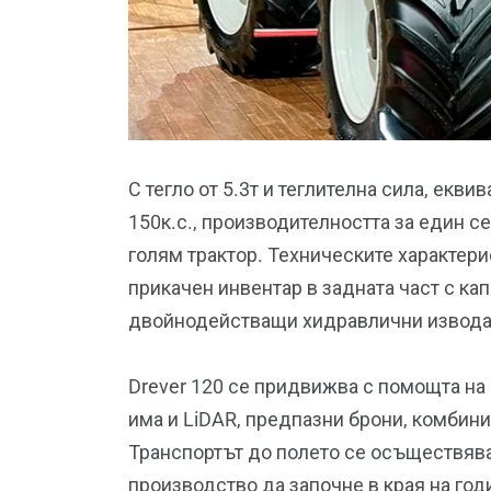
С тегло от 5.3т и теглителна сила, екви
150к.с., производителността за един с
голям трактор. Техническите характер
прикачен инвентар в задната част с кап
двойнодействащи хидравлични извода 
Drever 120 се придвижва с помощта на 
има и LiDAR, предпазни брони, комбини
Транспортът до полето се осъществява 
производство да започне в края на год