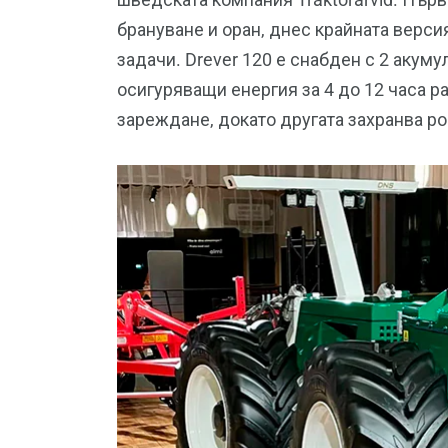
брануване и оран, днес крайната верс
задачи. Drever 120 е снабден с 2 акуму
осигуряващи енергия за 4 до 12 часа р
зареждане, докато другата захранва р