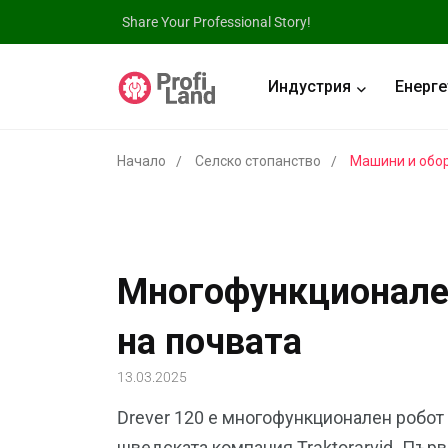
Share Your Professional Story!
Индустрия
Енерге
Начало
Селско стопанство
Машини и обо
Многофункционален
на почвата
13.03.2025
Drever 120 е многофункционален робот 
шведската компания Traktorarvid. Пър