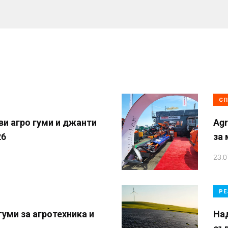
СП
и агро гуми и джанти
Agr
26
за
23.0
РЕ
уми за агротехника и
На