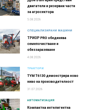
Дубе България представя
двигатели и резервни части
за агросектора
5.08.2026
СПЕЦИАЛИЗИРАНИ МАШИНИ
ТРИОР PRO обединява
семепочистване и
обеззаразяване
4.08.2026
ТРАКТОРИ
TYM T6130 демонстрира ново
ниво на производителност
31.07.2026
АВТОМАТИЗАЦИЯ
Компактна интелигентна