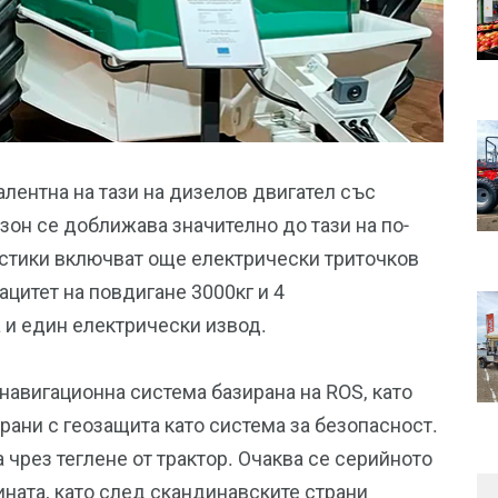
валентна на тази на дизелов двигател със
езон се доближава значително до тази на по-
истики включват още електрически триточков
ацитет на повдигане 3000кг и 4
и един електрически извод.
навигационна система базирана на ROS, като
рани с геозащита като система за безопасност.
чрез теглене от трактор. Очаква се серийното
ината, като след скандинавските страни