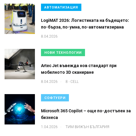
АВТОМАТИЗАЦИЯ
LogiMAT 2026: Логистиката на бъдещето:
по-бърза, по-умна, по-автоматизирана
8.04.2026
НОВИ ТЕХНОЛОГИИ
Artec Jet въвежда нов стандарт при
мобилното 3D сканиране
.
8.04.2026
8 - CELL
СОФТУЕРИ
Microsoft 365 Copilot – още по-достъпен за
бизнеса
.
1.04.2026
ТИМ ВИЖЪН БЪЛГАРИЯ