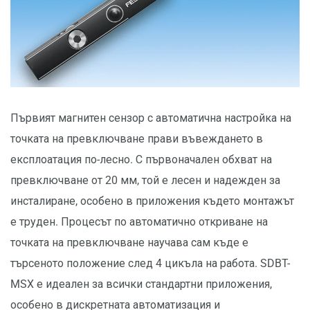
Първият магнитен сензор с автоматична настройка на
точката на превключване прави въвеждането в
експлоатация по-лесно. С първоначален обхват на
превключване от 20 мм, той е лесен и надежден за
инсталиране, особено в приложения където монтажът
е труден. Процесът по автоматично откриване на
точката на превключване научава сам къде е
търсеното положение след 4 цикъла на работа. SDBT-
MSX е идеален за всички стандартни приложения,
особено в дискретната автоматизация и