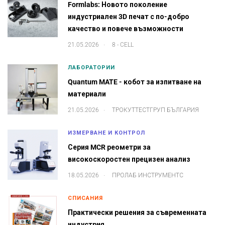
Formlabs: Новото поколение
индустриален 3D печат с по-добро
качество и повече възможности
.
21.05.2026
8 - CELL
ЛАБОРАТОРИИ
Quantum MATE - кобот за изпитване на
материали
.
21.05.2026
ТРОКУТТЕСТГРУП БЪЛГАРИЯ
ИЗМЕРВАНЕ И КОНТРОЛ
Серия MCR реометри за
високоскоростен прецизен анализ
.
18.05.2026
ПРОЛАБ ИНСТРУМЕНТС
СПИСАНИЯ
Практически решения за съвременната
индустрия