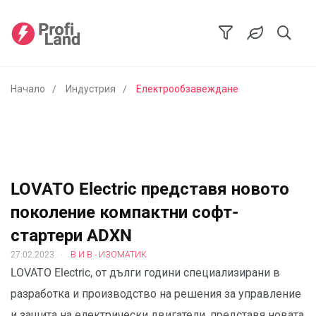
Начало
Индустрия
Електрообзавеждане
LOVATO Electric представя новото
поколение компактни софт-
стартери ADXN
.
27.02.2023
В И В - ИЗОМАТИК
LOVATO Electric, от дълги години специализирани в
разработка и производство на решения за управление
и защита на електрически двигатели, представя новата