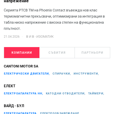
напрежение
Серията PTCB TM на Phoenix Contact въвежда нов клас
термомагнитни прекъсвачи, оптимизирани за интеграция в
табла ниско напрежение с висока степен на функционална
плътност.
.
21.04.2026
В И В - ИЗОМАТИК
КОМПАНИИ
СЪБИТИЯ
ПАРТНЬОРИ
CANTONI MOTOR SA
ЕЛЕКТРИЧЕСКИ ДВИГАТЕЛИ,
СПИРАЧКИ,
ИНСТРУМЕНТИ,
ЕЛЕКТ
ЕЛЕКТРОАПАРАТУРА НН,
КАТОДНИ ОТВОДИТЕЛИ,
ТАЙМЕРИ,
ВАЙД - БУЛ
ЕЛЕКТРОАПАРАТУРА,
ЕЛЕКТРООБЗАВЕЖДАНЕ,