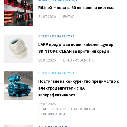
RiLineX – новата 60 mm шинна система
.
21.07.2026
РИТАЛ
ЕЛЕКТРОАПАРАТУРА
LAPP представя новия кабелен щуцер
SKINTOP® CLEAN за критични среди
.
20.07.2026
В И В - ИЗОМАТИК
ЕЛЕКТРОАПАРАТУРА
Постигане на конкурентно предимство с
електродвигатели с IE6
хиперефективност
17.07.2026
.
АББ БЪЛГАРИЯ - НАПРАВЛЕНИЕ
ЗАДВИЖВАНИЯ