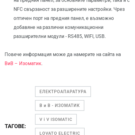
на предния панел, за основните параметри, така и с
NFC свързаност за разширените настройки. Чрез
оптичен порт на предния панел, е възможно
добавяне на различни комуникационни
разширителни модули - RS485, WIFI, USB.
Повече информация може да намерите на сайта на
ВиВ – Изоматик
.
ЕЛЕКТРОАПАРАТУРА
В и В - ИЗОМАТИК
V i V ISOMATIC
ТАГОВЕ:
LOVATO ELECTRIC